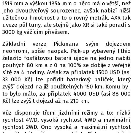
1519 mm a výškou 1854 mm o něco málo větší, než
jeho dvoudveřový sourozenec, avšak nabízí nižší
užitečnou hmotnost a to o rovný metrák. 4XR tak
Provozovatelem serveru autoroad.cz je
uveze půl tuny, ale stejně jako XR si také poradí s
INCORP MEDIA GROUP s.r.o., IČ: 118 23 054
3000 kg vážícím přívěsem.
Základní verze Pickmana svým dojezdem
neohromí, spíše naopak. Pick-up vybavený lithio
železito fosfátovou baterií ujede na jedno nabití
pouhých 80 km a z 0 na 100% se dobije z veřejné
sítě za 4 hodiny. Avšak za příplatek 1500 USD (asi
33 000 Kč) lze pořídit bateriový balíček, který
zvýší dojezd na již použitelných 150 km. Komu by i
to bylo málo, za příplatek 4000 USD (asi 88 000
Kč) lze zvýšit dojezd až na 210 km.
Vůz disponuje třemi jízdními režimy a to: nízká
rychlost 4WD, vysoká rychlost 4WD a maximální
rychlost 2WD. Ono vysoká a maximální rychlost