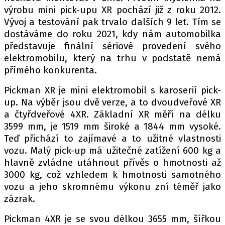
PIT LANE
výrobu mini pick-upu XR pochází již z roku 2012.
ČEŠI V AKCI
Vývoj a testování pak trvalo dalších 9 let. Tím se
FIA CEZ & POHÁRY
dostáváme do roku 2021, kdy nám automobilka
představuje finální sériové provedení svého
MEZINÁRODNÍ SCÉNA
elektromobilu, který na trhu v podstatě nemá
přímého konkurenta.
SLEDUJTE NÁS NA
|
Pickman XR je mini elektromobil s karoserií pick-
up. Na výběr jsou dvě verze, a to dvoudveřové XR
Máte příběh, fotku nebo video?
a čtyřdveřové 4XR. Základní XR měří na délku
Pošlete e-mail na autoroad.cz
3599 mm, je 1519 mm široké a 1844 mm vysoké.
Teď přichází to zajímavé a to užitné vlastnosti
vozu. Malý pick-up má užitečné zatížení 600 kg a
ETICKÝ KODEX
hlavně zvládne utáhnout přívěs o hmotnosti až
KONTAKT
3000 kg, což vzhledem k hmotnosti samotného
vozu a jeho skromnému výkonu zní téměř jako
VYDAVATEL
zázrak.
INZERCE
Pickman 4XR je se svou délkou 3655 mm, šířkou
OSOBNÍ ÚDAJE / COOKIES