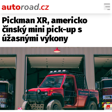
Pickman XR, americko
AUTA
čínský mini pick-up s
TESTY AUT
úžasnými výkony
NOVINKY
EKO
SPY
HISTORIE
ZAJÍMAVOSTI
TECHNIKA
EKONOMIKA
ČESKÝ TRH
TUNING
PROFI