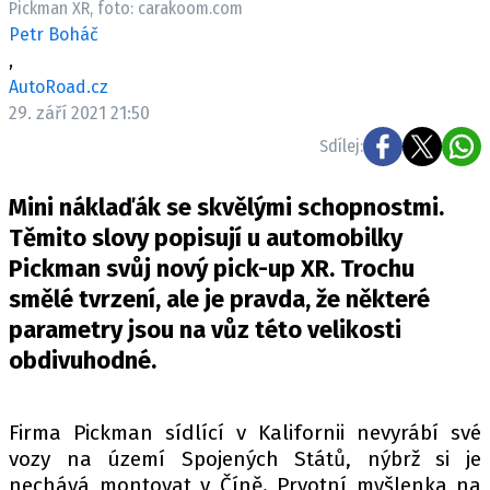
Pickman XR, foto: carakoom.com
ELEKTRO
Petr Boháč
,
NOVINKY ZE SVĚTA EV
AutoRoad.cz
TESTY ELEKTROMOBILŮ
29. září 2021 21:50
TRH S ELEKTROMOBILY
Sdílej:
RALLY
Mini náklaďák se skvělými schopnostmi.
OSTATNÍ
Těmito slovy popisují u automobilky
TISKOVKY
Pickman svůj nový pick-up XR. Trochu
smělé tvrzení, ale je pravda, že některé
ROZHOVORY
parametry jsou na vůz této velikosti
DAKAR
obdivuhodné.
Z DOMOVA
ZE SVĚTA
Firma Pickman sídlící v Kalifornii nevyrábí své
MOTORSPORT
vozy na území Spojených Států, nýbrž si je
nechává montovat v Číně. Prvotní myšlenka na