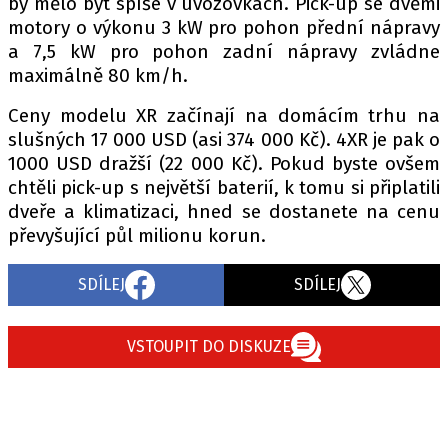
by mělo být spíše v uvozovkách. Pick-up se dvěmi
motory o výkonu 3 kW pro pohon přední nápravy
a 7,5 kW pro pohon zadní nápravy zvládne
maximálně 80 km/h.
Ceny modelu XR začínají na domácím trhu na
slušných 17 000 USD (asi 374 000 Kč). 4XR je pak o
1000 USD dražší (22 000 Kč). Pokud byste ovšem
chtěli pick-up s největší baterií, k tomu si připlatili
dveře a klimatizaci, hned se dostanete na cenu
převyšující půl milionu korun.
SDÍLEJ
SDÍLEJ
VSTOUPIT DO DISKUZE