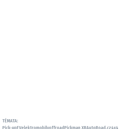
TÉMATA:
Pick-up
EV
elektromobily
offroad
Pickman XR
AutoRoad.cz
4x4