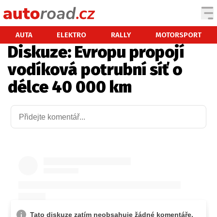
AUTA
AUTA
ELEKTRO
RALLY
MOTORSPORT
Diskuze: Evropu propojí
TESTY AUT
vodíková potrubní síť o
NOVINKY
délce 40 000 km
EKO
SPY
HISTORIE
ZAJÍMAVOSTI
TECHNIKA
EKONOMIKA
ČESKÝ TRH
TUNING
PROFI