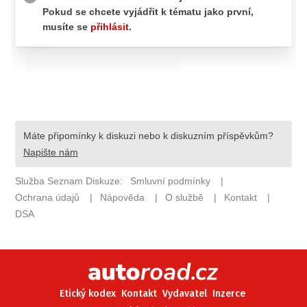
ELEKTRO
NOVINKY ZE SVĚTA EV
TESTY ELEKTROMOBILŮ
TRH S ELEKTROMOBILY
RALLY
OSTATNÍ
TISKOVKY
ROZHOVORY
DAKAR
Z DOMOVA
ZE SVĚTA
MOTORSPORT
Etický kodex
Kontakt
Vydavatel
Inzerce