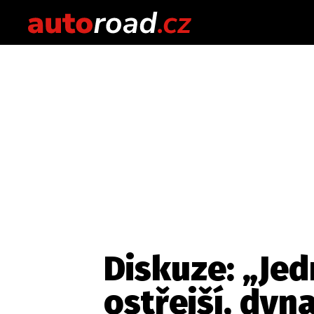
Diskuze: „Jed
ostřejší, dyn