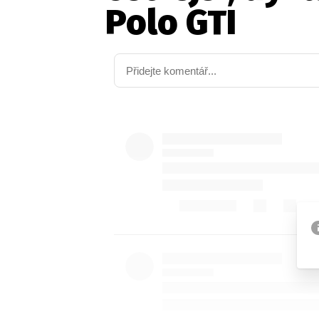
Polo GTI
Etický kodex
Kontakt
V
Provozovatelem serveru 