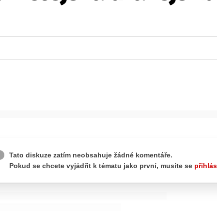
ydavatel
Inzerce
Osobní údaje / Cookies
autoroad.cz je INCORP MEDIA GROUP s.r.o., IČ: 118 23 054