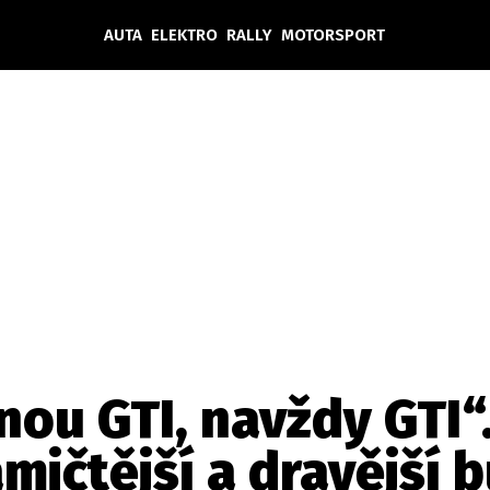
AUTA
ELEKTRO
RALLY
MOTORSPORT
Auta
Elektro
Rally
Motorsport
Testy aut
Novinky ze světa EV
Ostatní
Pit Lane
Novinky
Testy elektromobilů
Tiskovky
Češi v akci
Eko
Trh s elektromobily
Rozhovory
FIA CEZ & Poháry
Spy
Dakar
Mezinárodní scéna
Historie
Z domova
Zajímavosti
Ze světa
Technika
Ekonomika
nou GTI, navždy GTI“.
Český trh
amičtější a dravější
Tuning
Profi