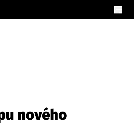
ypu nového