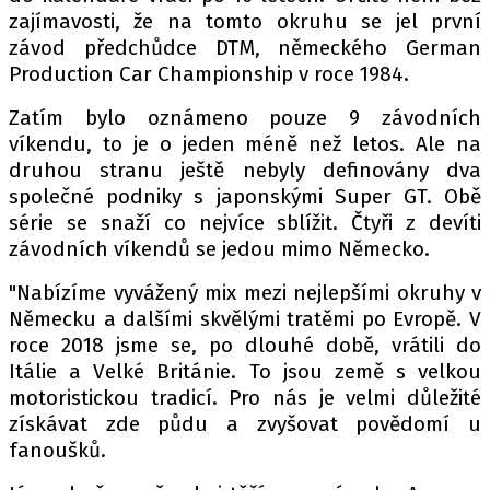
PIT LANE
zajímavosti, že na tomto okruhu se jel první
ČEŠI V AKCI
závod předchůdce DTM, německého German
FIA CEZ & POHÁRY
Production Car Championship v roce 1984.
MEZINÁRODNÍ SCÉNA
Zatím bylo oznámeno pouze 9 závodních
víkendu, to je o jeden méně než letos. Ale na
SLEDUJTE NÁS NA
|
druhou stranu ještě nebyly definovány dva
společné podniky s japonskými Super GT. Obě
série se snaží co nejvíce sblížit. Čtyři z devíti
Máte příběh, fotku nebo video?
závodních víkendů se jedou mimo Německo.
Pošlete e-mail na autoroad.cz
"Nabízíme vyvážený mix mezi nejlepšími okruhy v
Německu a dalšími skvělými tratěmi po Evropě. V
roce 2018 jsme se, po dlouhé době, vrátili do
ETICKÝ KODEX
Itálie a Velké Británie. To jsou země s velkou
KONTAKT
motoristickou tradicí. Pro nás je velmi důležité
VYDAVATEL
získávat zde půdu a zvyšovat povědomí u
INZERCE
fanoušků.
OSOBNÍ ÚDAJE / COOKIES