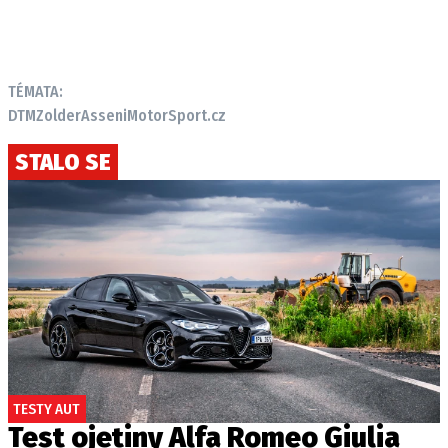
TÉMATA:
DTM
Zolder
Assen
iMotorSport.cz
STALO SE
TESTY AUT
Test ojetiny Alfa Romeo Giulia