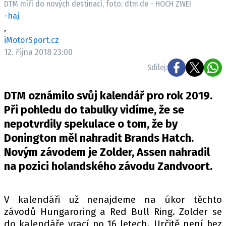
DTM míří do nových destinací, foto: dtm.de - HOCH ZWEI
ELEKTRO
-haj
,
NOVINKY ZE SVĚTA EV
iMotorSport.cz
TESTY ELEKTROMOBILŮ
12. října 2018 23:00
TRH S ELEKTROMOBILY
Sdílej:
RALLY
DTM oznámilo svůj kalendář pro rok 2019.
OSTATNÍ
Při pohledu do tabulky vidíme, že se
TISKOVKY
nepotvrdily spekulace o tom, že by
Donington měl nahradit Brands Hatch.
ROZHOVORY
Novým závodem je Zolder, Assen nahradil
DAKAR
na pozici holandského závodu Zandvoort.
Z DOMOVA
ZE SVĚTA
V kalendáři už nenajdeme na úkor těchto
MOTORSPORT
závodů Hungaroring a Red Bull Ring. Zolder se
do kalendáře vrací po 16 letech. Určitě není bez