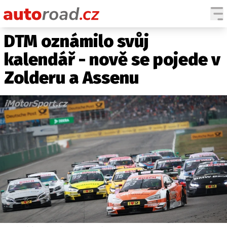
DTM oznámilo svůj
AUTA
kalendář - nově se pojede v
TESTY AUT
Zolderu a Assenu
NOVINKY
EKO
SPY
HISTORIE
ZAJÍMAVOSTI
TECHNIKA
EKONOMIKA
ČESKÝ TRH
TUNING
PROFI