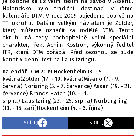
Já osobně se už velmi těším na závod v Assenu.
Holandsko bylo tradiční destinací v rámci
kalendáře DTM. V roce 2009 pojedeme poprvé na
TT okruhu. Dalším velkým návratem je Zolder,
Provozovatelem serveru autoroad.cz je
který můžeme označit za rodiště DTM. Tento
INCORP MEDIA GROUP s.r.o., IČ: 118 23 054
okruh má tedy pochopitelně velmi speciální
charakter," řekl Achim Kostron, výkonný ředitel
ITR, která DTM pořádá. Před sezonou se bude
konat 4 denní test na Lausitzringu.
Kalendář DTM 2019:Hockenheim (3. - 5.
května)Zolder (17. - 19. května)Misano (7. - 9.
června) Norisring (5. - 7. července) Assen (19. - 21.
července) Brands Hatch (10. - 11.
srpna) Lausitzring (23. - 25. srpna) Nürburgring
(13. - 15. září)Hockenheim (4. - 6. října)
SDÍLEJ
SDÍLEJ