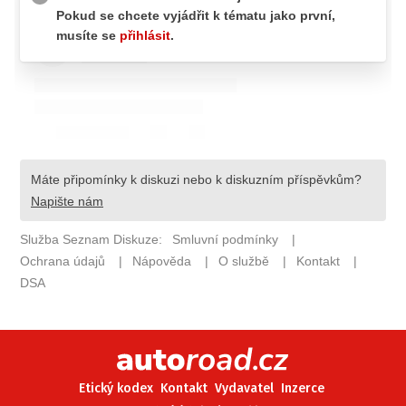
ELEKTRO
NOVINKY ZE SVĚTA EV
TESTY ELEKTROMOBILŮ
TRH S ELEKTROMOBILY
RALLY
OSTATNÍ
TISKOVKY
ROZHOVORY
DAKAR
Z DOMOVA
ZE SVĚTA
MOTORSPORT
Etický kodex
Kontakt
Vydavatel
Inzerce