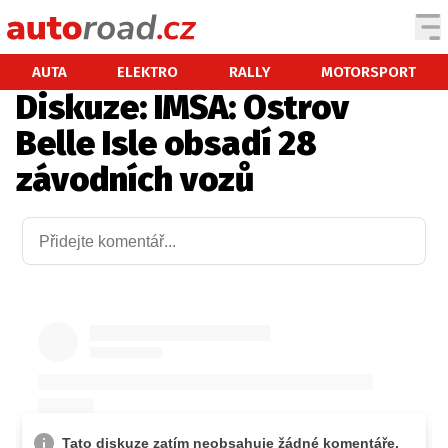
AUTA
AUTA
ELEKTRO
RALLY
MOTORSPORT
Diskuze: IMSA: Ostrov
TESTY AUT
Belle Isle obsadí 28
NOVINKY
závodních vozů
EKO
SPY
HISTORIE
ZAJÍMAVOSTI
TECHNIKA
EKONOMIKA
ČESKÝ TRH
TUNING
PROFI