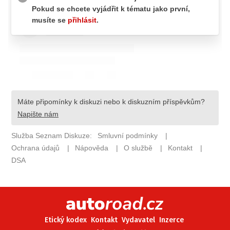
ELEKTRO
NOVINKY ZE SVĚTA EV
TESTY ELEKTROMOBILŮ
TRH S ELEKTROMOBILY
RALLY
OSTATNÍ
TISKOVKY
ROZHOVORY
DAKAR
Z DOMOVA
ZE SVĚTA
MOTORSPORT
Etický kodex
Kontakt
Vydavatel
Inzerce