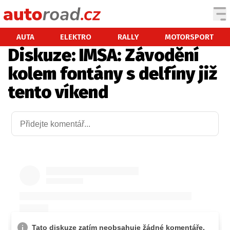
AUTA
AUTA
ELEKTRO
RALLY
MOTORSPORT
Diskuze: IMSA: Závodění
TESTY AUT
kolem fontány s delfíny již
NOVINKY
tento víkend
EKO
SPY
HISTORIE
ZAJÍMAVOSTI
TECHNIKA
EKONOMIKA
ČESKÝ TRH
TUNING
PROFI