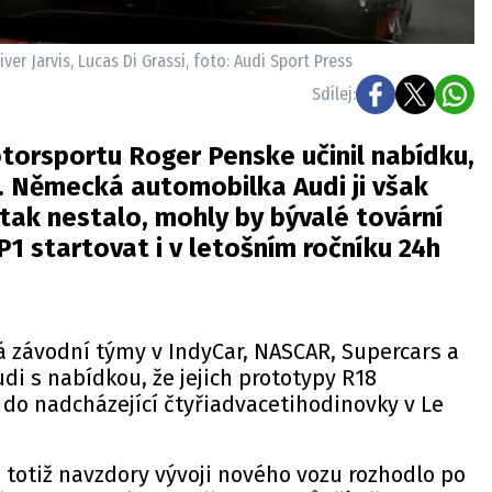
ver Jarvis, Lucas Di Grassi, foto: Audi Sport Press
Sdílej:
torsportu Roger Penske učinil nabídku,
. Německá automobilka Audi ji však
tak nestalo, mohly by bývalé tovární
1 startovat i v letošním ročníku 24h
á závodní týmy v IndyCar, NASCAR, Supercars a
udi s nabídkou, že jejich prototypy R18
do nadcházející čtyřiadvacetihodinovky v Le
totiž navzdory vývoji nového vozu rozhodlo po