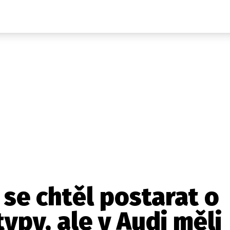
Auta
Elektro
Rally
Motorsport
Testy aut
Novinky ze světa EV
Ostatní
Pit Lane
Novinky
Testy elektromobilů
Tiskovky
Češi v akci
Eko
Trh s elektromobily
Rozhovory
FIA CEZ & Poháry
Spy
Dakar
Mezinárodní scéna
Historie
Z domova
Zajímavosti
Ze světa
Technika
Ekonomika
se chtěl postarat o
Český trh
ypy, ale v Audi měli
Tuning
Profi