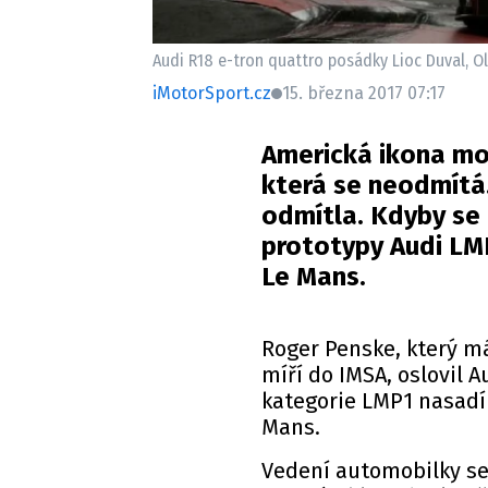
Audi R18 e-tron quattro posádky Lioc Duval, Oli
iMotorSport.cz
15. března 2017 07:17
Americká ikona mo
která se neodmítá
odmítla. Kdyby se 
prototypy Audi LMP
Le Mans.
Roger Penske, který m
míří do IMSA, oslovil A
kategorie LMP1 nasadí 
Mans.
Vedení automobilky se 