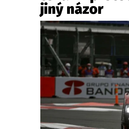
jiný názor
Etický kodex
Kontakt
V
Provozovatelem serveru 