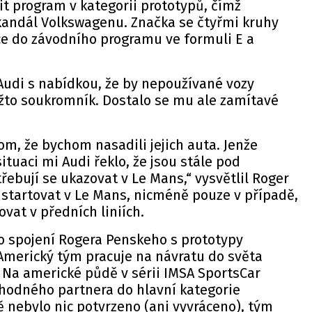
t program v kategorii prototypů, čímž
kandál Volkswagenu. Značka se čtyřmi kruhy
ce do závodního programu ve formuli E a
Audi s nabídkou, že by nepoužívané vozy
ožto soukromník. Dostalo se mu ale zamítavé
om, že bychom nasadili jejich auta. Jenže
tuaci mi Audi řeklo, že jsou stále pod
bují se ukazovat v Le Mans,“ vysvětlil Roger
 startovat v Le Mans, nicméně pouze v případě,
vat v předních liniích.
o spojení Rogera Penskeho s prototypy
Americký tým pracuje na návratu do světa
 Na americké půdě v sérii IMSA SportsCar
odného partnera do hlavní kategorie
tě nebylo nic potvrzeno (ani vyvráceno), tým