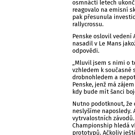
osmnácti letech ukonči
reagovalo na emisní s
pak přesunula investi
rallycrossu.
Penske oslovil vedení 
nasadil v Le Mans jak
odpovědi.
„Mluvil jsem s nimi o t
vzhledem k současné si
drobnohledem a nepotře
Penske, jenž má zájem
kdy bude mít šanci bojo
Nutno podotknout, že 
neslyšíme naposledy. 
vytrvalostních závodů.
Championship hledá vh
prototypů. Ačkoliv ješ