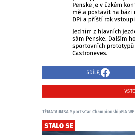
Penske je v úzkém kon
měla postavit na bázi
DPi a příští rok vstou
Jedním z hlavních jezd
sám Penske. Dalším h
sportovních prototypů 
Castroneves.
SDÍLEJ
VSTO
TÉMATA:
IMSA SportsCar Championship
FIA WE
STALO SE