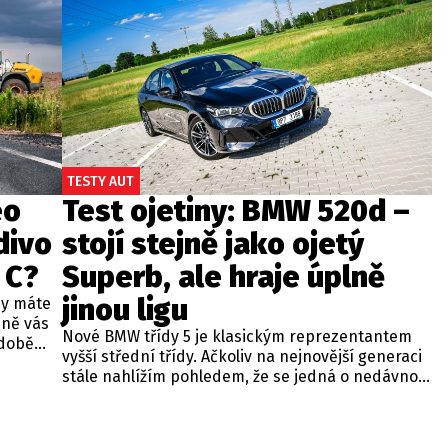
TESTY AUT
eo
Test ojetiny: BMW 520d –
divo
stojí stejně jako ojetý
 C?
Superb, ale hraje úplně
jinou ligu
dy máte
bně vás
Nové BMW třídy 5 je klasickým reprezentantem
odobě
vyšší střední třídy. Ačkoliv na nejnovější generaci
 A4.
stále nahlížím pohledem, že se jedná o nedávno
 dobré
představenou novinku, čas neúprosně letí a od
běžných
zahájení prodeje utekly už tři roky. Začíná se tedy
ou věc –
objevovat i na sekundárním trhu mezi zánovními
bude jen