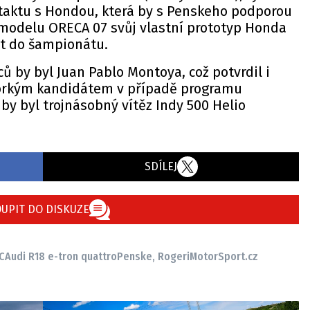
taktu s Hondou, která by s Penskeho podporou
 modelu ORECA 07 svůj vlastní prototyp Honda
pit do šampionátu.
ců by byl Juan Pablo Montoya, což potvrdil i
orkým kandidátem v případě programu
by byl trojnásobný vítěz Indy 500 Helio
SDÍLEJ
UPIT DO DISKUZE
C
Audi R18 e-tron quattro
Penske, Roger
iMotorSport.cz