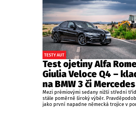
TESTY AUT
Test ojetiny Alfa Rom
Giulia Veloce Q4 – kla
na BMW 3 či Mercedes
Mezi prémiovými sedany nižší střední tří
stále poměrně široký výběr. Pravděpodo
jako první napadne německá trojice v p
BMW řady 3, Mercedes-Benz třídy C a Audi
Jsou to skvělá auta, která nabídnou velmi
zpracování, technologie i komfort, ale u 
motorizací často postrádají jednu důležit
emoce. Pokud ale hledáte auto, které ne