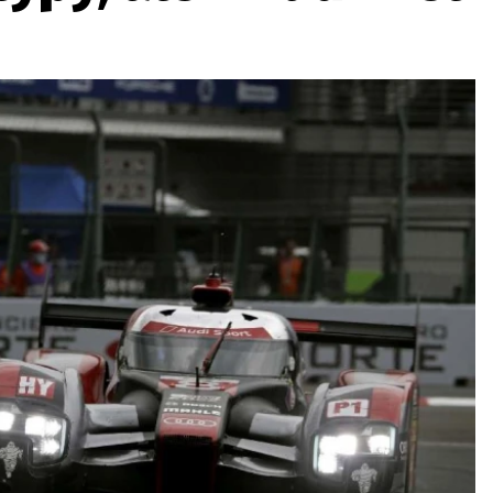
ydavatel
Inzerce
Osobní údaje / Cookies
autoroad.cz je INCORP MEDIA GROUP s.r.o., IČ: 118 23 054