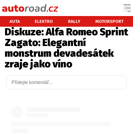
AUTA
AUTA
ELEKTRO
RALLY
MOTORSPORT
Diskuze: Alfa Romeo Sprint
TESTY AUT
Zagato: Elegantní
NOVINKY
monstrum devadesátek
EKO
zraje jako víno
SPY
HISTORIE
ZAJÍMAVOSTI
TECHNIKA
EKONOMIKA
ČESKÝ TRH
TUNING
PROFI