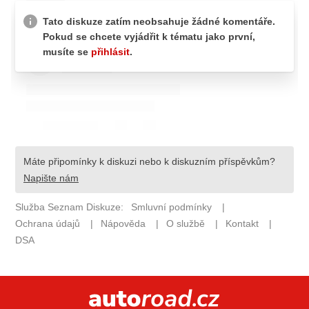
ELEKTRO
NOVINKY ZE SVĚTA EV
TESTY ELEKTROMOBILŮ
TRH S ELEKTROMOBILY
RALLY
OSTATNÍ
TISKOVKY
ROZHOVORY
DAKAR
Z DOMOVA
ZE SVĚTA
MOTORSPORT