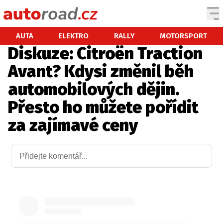
AUTA
AUTA
ELEKTRO
RALLY
MOTORSPORT
Diskuze: Citroën Traction
TESTY AUT
Avant? Kdysi změnil běh
NOVINKY
automobilových dějin.
EKO
Přesto ho můžete pořídit
SPY
za zajímavé ceny
HISTORIE
ZAJÍMAVOSTI
TECHNIKA
EKONOMIKA
ČESKÝ TRH
TUNING
PROFI