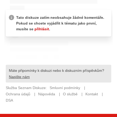
ELEKTRO
NOVINKY ZE SVĚTA EV
TESTY ELEKTROMOBILŮ
TRH S ELEKTROMOBILY
RALLY
OSTATNÍ
TISKOVKY
ROZHOVORY
DAKAR
Z DOMOVA
ZE SVĚTA
MOTORSPORT