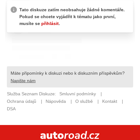
ELEKTRO
NOVINKY ZE SVĚTA EV
TESTY ELEKTROMOBILŮ
TRH S ELEKTROMOBILY
RALLY
OSTATNÍ
TISKOVKY
ROZHOVORY
DAKAR
Z DOMOVA
ZE SVĚTA
MOTORSPORT