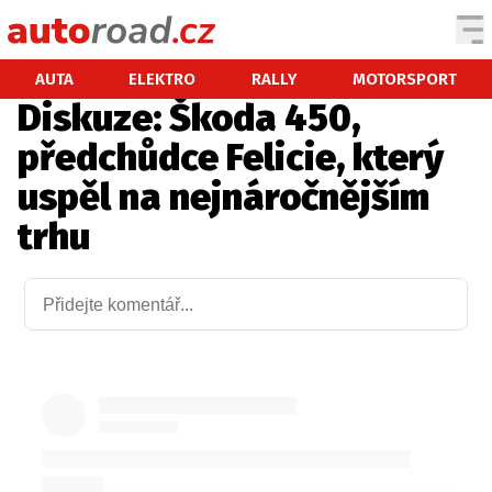
AUTA
AUTA
ELEKTRO
RALLY
MOTORSPORT
Diskuze: Škoda 450,
TESTY AUT
předchůdce Felicie, který
NOVINKY
uspěl na nejnáročnějším
EKO
trhu
SPY
HISTORIE
ZAJÍMAVOSTI
TECHNIKA
EKONOMIKA
ČESKÝ TRH
TUNING
PROFI