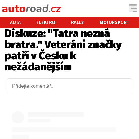
AUTA
AUTA
ELEKTRO
RALLY
MOTORSPORT
Diskuze: "Tatra nezná
TESTY AUT
bratra." Veteráni značky
NOVINKY
patří v Česku k
EKO
nežádanějším
SPY
HISTORIE
ZAJÍMAVOSTI
TECHNIKA
EKONOMIKA
ČESKÝ TRH
TUNING
PROFI