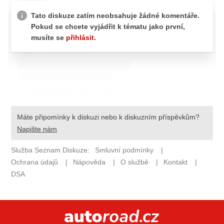
ELEKTRO
NOVINKY ZE SVĚTA EV
TESTY ELEKTROMOBILŮ
TRH S ELEKTROMOBILY
RALLY
OSTATNÍ
TISKOVKY
ROZHOVORY
DAKAR
Z DOMOVA
ZE SVĚTA
MOTORSPORT