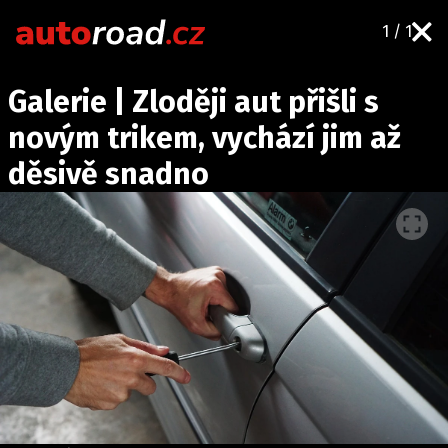
1 / 1
AUTA
Galerie | Zloději aut přišli s
TESTY AUT
novým trikem, vychází jim až
NOVINKY
děsivě snadno
EKO
SPY
HISTORIE
ZAJÍMAVOSTI
TECHNIKA
EKONOMIKA
ČESKÝ TRH
TUNING
PROFI