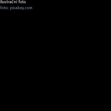
Ilustrační foto
ELEKTRO
Foto: pixabay.com
NOVINKY ZE SVĚTA EV
TESTY ELEKTROMOBILŮ
TRH S ELEKTROMOBILY
RALLY
OSTATNÍ
TISKOVKY
ROZHOVORY
DAKAR
Z DOMOVA
ZE SVĚTA
MOTORSPORT