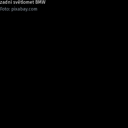
zadní světlomet BMW
ELEKTRO
Foto: pixabay.com
NOVINKY ZE SVĚTA EV
TESTY ELEKTROMOBILŮ
TRH S ELEKTROMOBILY
RALLY
OSTATNÍ
TISKOVKY
ROZHOVORY
DAKAR
Z DOMOVA
ZE SVĚTA
MOTORSPORT