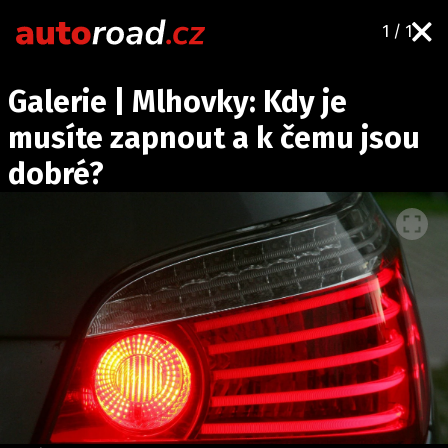
1 / 1
AUTA
Galerie | Mlhovky: Kdy je
TESTY AUT
musíte zapnout a k čemu jsou
NOVINKY
dobré?
EKO
SPY
HISTORIE
ZAJÍMAVOSTI
TECHNIKA
EKONOMIKA
ČESKÝ TRH
TUNING
PROFI