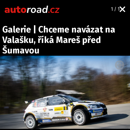
1 / 1
AUTA
Galerie | Chceme navázat na
TESTY AUT
Valašku, říká Mareš před
NOVINKY
Šumavou
EKO
SPY
HISTORIE
ZAJÍMAVOSTI
TECHNIKA
EKONOMIKA
ČESKÝ TRH
TUNING
PROFI