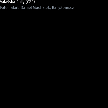
Valašská Rally (CZE)
ELEKTRO
Foto: Jakub Daniel Machálek, RallyZone.cz
NOVINKY ZE SVĚTA EV
TESTY ELEKTROMOBILŮ
TRH S ELEKTROMOBILY
RALLY
OSTATNÍ
TISKOVKY
ROZHOVORY
DAKAR
Z DOMOVA
ZE SVĚTA
MOTORSPORT