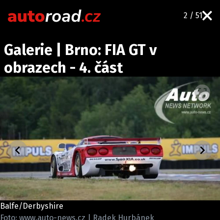
2 / 51
AUTA
Galerie | Brno: FIA GT v
TESTY AUT
obrazech - 4. část
NOVINKY
EKO
SPY
HISTORIE
ZAJÍMAVOSTI
TECHNIKA
EKONOMIKA
ČESKÝ TRH
TUNING
Balfe/Derbyshire
PROFI
Foto: www.auto-news.cz | Radek Hurbánek