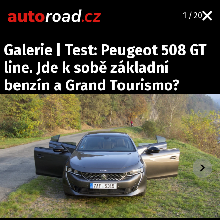
1 / 20
AUTA
Galerie | Test: Peugeot 508 GT
TESTY AUT
line. Jde k sobě základní
NOVINKY
benzín a Grand Tourismo?
EKO
SPY
HISTORIE
ZAJÍMAVOSTI
TECHNIKA
EKONOMIKA
ČESKÝ TRH
TUNING
PROFI