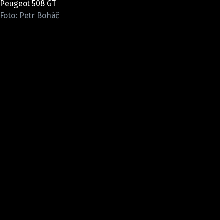
Peugeot 508 GT
ELEKTRO
Foto: Petr Boháč
NOVINKY ZE SVĚTA EV
TESTY ELEKTROMOBILŮ
TRH S ELEKTROMOBILY
RALLY
OSTATNÍ
TISKOVKY
ROZHOVORY
DAKAR
Z DOMOVA
ZE SVĚTA
MOTORSPORT