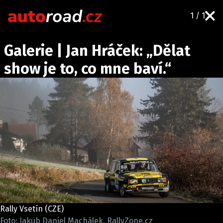
1 / 1
AUTA
Galerie | Jan Hráček: „Dělat
TESTY AUT
show je to, co mne baví.“
NOVINKY
EKO
SPY
HISTORIE
ZAJÍMAVOSTI
TECHNIKA
EKONOMIKA
ČESKÝ TRH
TUNING
Rally Vsetín (CZE)
PROFI
Foto: Jakub Daniel Machálek, RallyZone.cz