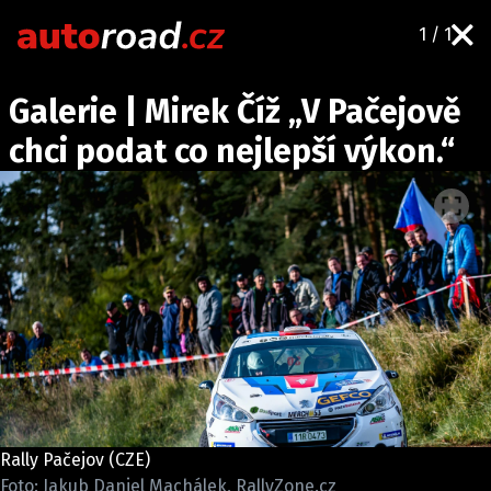
1 / 1
AUTA
Galerie | Mirek Číž „V Pačejově
TESTY AUT
chci podat co nejlepší výkon.“
NOVINKY
EKO
SPY
HISTORIE
ZAJÍMAVOSTI
TECHNIKA
EKONOMIKA
ČESKÝ TRH
TUNING
Rally Pačejov (CZE)
PROFI
Foto: Jakub Daniel Machálek, RallyZone.cz