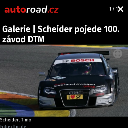
1 / 1
AUTA
Galerie | Scheider pojede 100.
TESTY AUT
závod DTM
NOVINKY
EKO
SPY
HISTORIE
ZAJÍMAVOSTI
TECHNIKA
EKONOMIKA
ČESKÝ TRH
TUNING
Scheider, Timo
PROFI
Foto: dtm.de