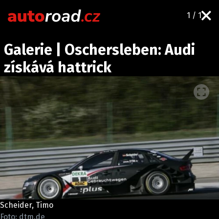
1 / 1
AUTA
Galerie | Oschersleben: Audi
TESTY AUT
získává hattrick
NOVINKY
EKO
SPY
HISTORIE
ZAJÍMAVOSTI
TECHNIKA
EKONOMIKA
ČESKÝ TRH
TUNING
Scheider, Timo
PROFI
Foto: dtm.de