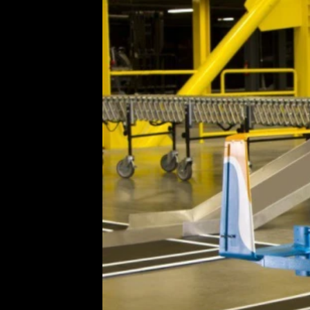
Etický kodex
Kontakt
V
Provozovatelem serveru 