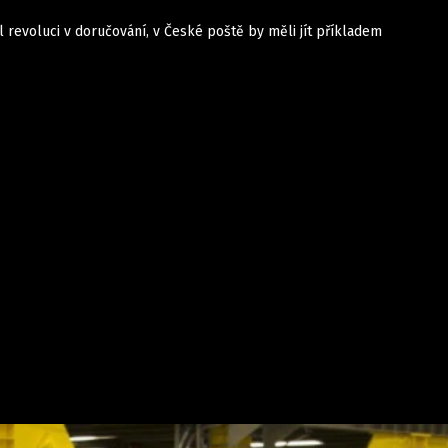
l revoluci v doručování, v České poště by měli jít příkladem
Auta
Elektro
Rally
Motorsport
Testy aut
Novinky ze světa EV
Ostatní
Pit Lane
Novinky
Testy elektromobilů
Tiskovky
Češi v akci
Eko
Trh s elektromobily
Rozhovory
FIA CEZ & Poháry
Spy
Dakar
Mezinárodní scéna
Historie
Z domova
Zajímavosti
Ze světa
Technika
Ekonomika
Český trh
Tuning
Profi