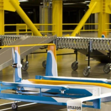
ydavatel
Inzerce
Osobní údaje / Cookies
autoroad.cz je INCORP MEDIA GROUP s.r.o., IČ: 118 23 054