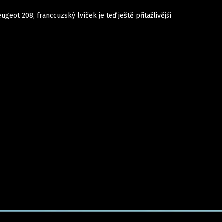
geot 208, francouzský lvíček je teď ještě přitažlivější
Auta
Elektro
Rally
Motorsport
Testy aut
Novinky ze světa EV
Ostatní
Pit Lane
Novinky
Testy elektromobilů
Tiskovky
Češi v akci
Eko
Trh s elektromobily
Rozhovory
FIA CEZ & Poháry
Spy
Dakar
Mezinárodní scéna
Historie
Z domova
Zajímavosti
Ze světa
Technika
Ekonomika
Český trh
Tuning
Profi