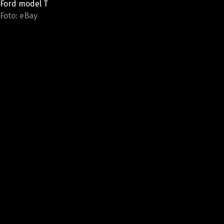
Ford model T
ELEKTRO
Foto: eBay
NOVINKY ZE SVĚTA EV
TESTY ELEKTROMOBILŮ
TRH S ELEKTROMOBILY
RALLY
OSTATNÍ
TISKOVKY
ROZHOVORY
DAKAR
Z DOMOVA
ZE SVĚTA
MOTORSPORT