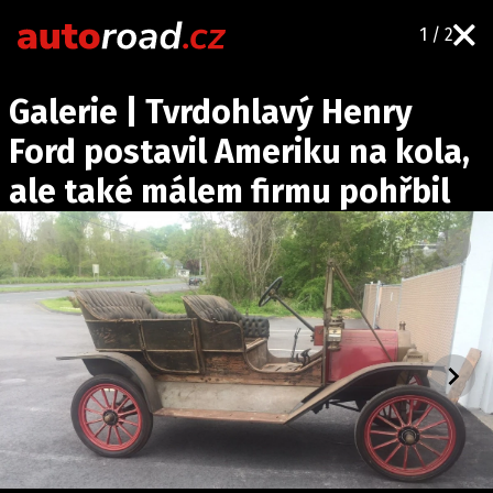
1 / 2
AUTA
Galerie | Tvrdohlavý Henry
TESTY AUT
Ford postavil Ameriku na kola,
NOVINKY
ale také málem firmu pohřbil
EKO
SPY
HISTORIE
ZAJÍMAVOSTI
TECHNIKA
EKONOMIKA
ČESKÝ TRH
TUNING
PROFI