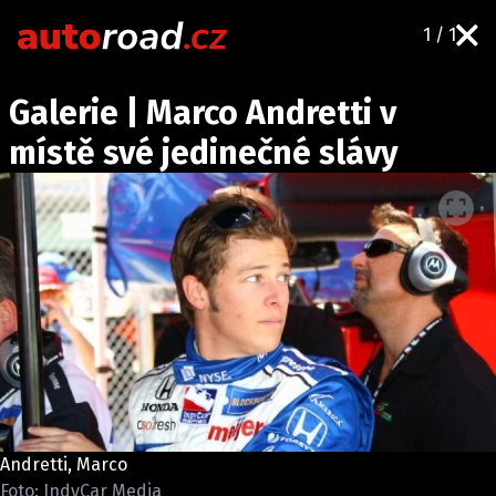
1 / 1
AUTA
Galerie | Marco Andretti v
TESTY AUT
místě své jedinečné slávy
NOVINKY
EKO
SPY
HISTORIE
ZAJÍMAVOSTI
TECHNIKA
EKONOMIKA
ČESKÝ TRH
TUNING
Andretti, Marco
PROFI
Foto: IndyCar Media