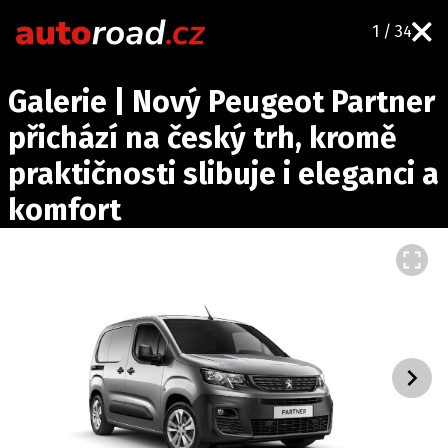
1 / 34
AUTA
Galerie | Nový Peugeot Partner
TESTY AUT
přichází na český trh, kromě
NOVINKY
praktičnosti slibuje i eleganci a
EKO
komfort
SPY
HISTORIE
ZAJÍMAVOSTI
TECHNIKA
EKONOMIKA
ČESKÝ TRH
TUNING
PROFI