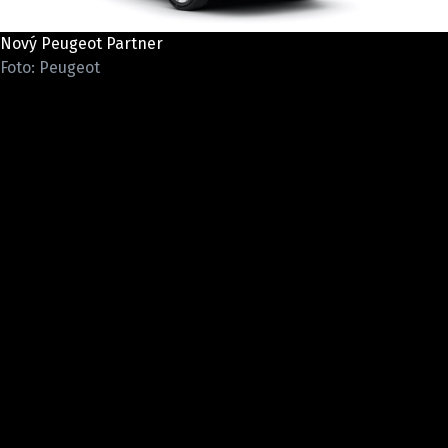
ELEKTRO
Nový Peugeot Partner
NOVINKY ZE SVĚTA EV
Foto: Peugeot
TESTY ELEKTROMOBILŮ
TRH S ELEKTROMOBILY
RALLY
OSTATNÍ
TISKOVKY
ROZHOVORY
DAKAR
Z DOMOVA
ZE SVĚTA
MOTORSPORT