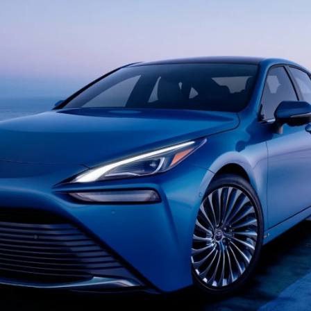
ydavatel
Inzerce
Osobní údaje / Cookies
autoroad.cz je INCORP MEDIA GROUP s.r.o., IČ: 118 23 054