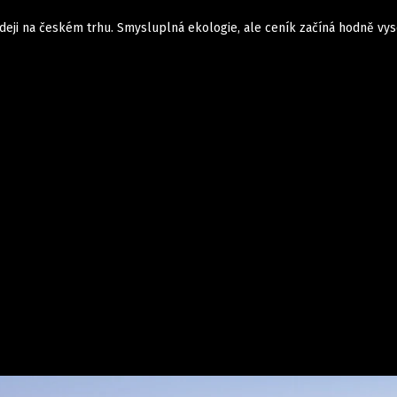
odeji na českém trhu. Smysluplná ekologie, ale ceník začíná hodně vyso
Auta
Elektro
Rally
Motorsport
Testy aut
Novinky ze světa EV
Ostatní
Pit Lane
Novinky
Testy elektromobilů
Tiskovky
Češi v akci
Eko
Trh s elektromobily
Rozhovory
FIA CEZ & Poháry
Spy
Dakar
Mezinárodní scéna
Historie
Z domova
Zajímavosti
Ze světa
Technika
Ekonomika
Český trh
Tuning
Profi