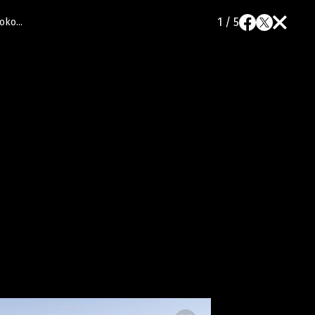
1 / 5
ko...