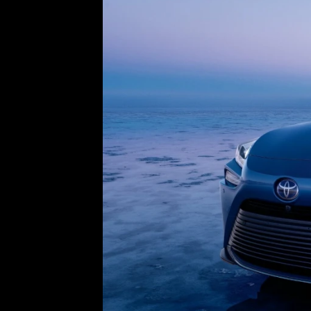
Etický kodex
Kontakt
V
Provozovatelem serveru 