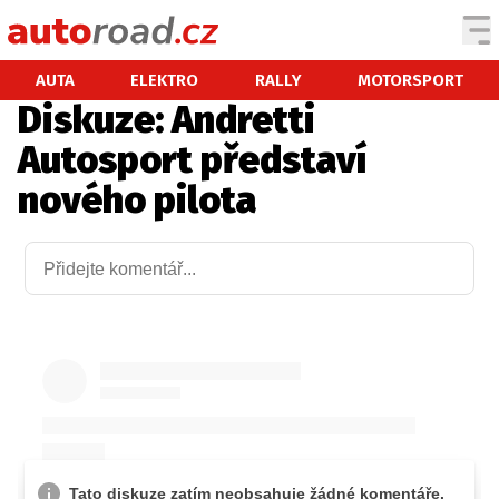
AUTA
AUTA
ELEKTRO
RALLY
MOTORSPORT
Diskuze: Andretti
TESTY AUT
Autosport představí
NOVINKY
nového pilota
EKO
SPY
HISTORIE
ZAJÍMAVOSTI
TECHNIKA
EKONOMIKA
ČESKÝ TRH
TUNING
PROFI