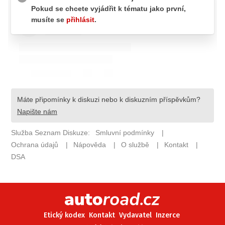
ELEKTRO
NOVINKY ZE SVĚTA EV
TESTY ELEKTROMOBILŮ
TRH S ELEKTROMOBILY
RALLY
OSTATNÍ
TISKOVKY
ROZHOVORY
DAKAR
Z DOMOVA
ZE SVĚTA
MOTORSPORT
Etický kodex
Kontakt
Vydavatel
Inzerce