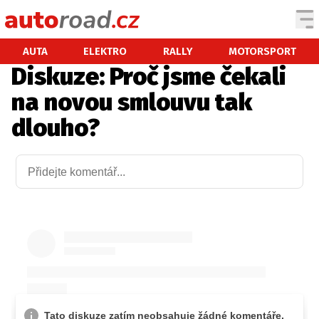
AUTA
AUTA
ELEKTRO
RALLY
MOTORSPORT
Diskuze: Proč jsme čekali
TESTY AUT
na novou smlouvu tak
NOVINKY
dlouho?
EKO
SPY
HISTORIE
ZAJÍMAVOSTI
TECHNIKA
EKONOMIKA
ČESKÝ TRH
TUNING
PROFI