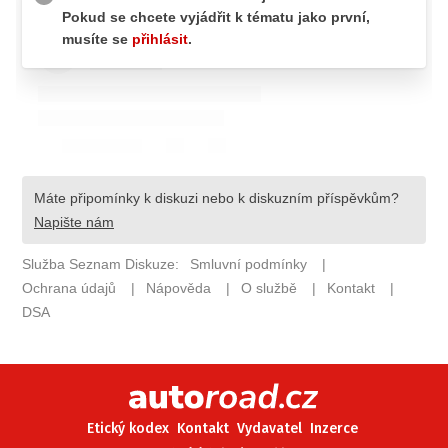
ELEKTRO
NOVINKY ZE SVĚTA EV
TESTY ELEKTROMOBILŮ
TRH S ELEKTROMOBILY
RALLY
OSTATNÍ
TISKOVKY
ROZHOVORY
DAKAR
Z DOMOVA
ZE SVĚTA
MOTORSPORT
Etický kodex
Kontakt
Vydavatel
Inzerce