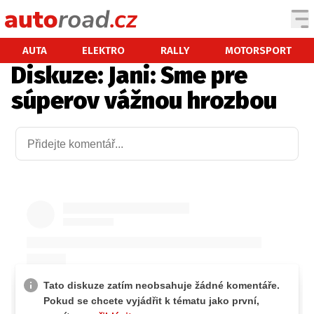
AUTA
AUTA
ELEKTRO
RALLY
MOTORSPORT
Diskuze: Jani: Sme pre
TESTY AUT
súperov vážnou hrozbou
NOVINKY
EKO
SPY
HISTORIE
ZAJÍMAVOSTI
TECHNIKA
EKONOMIKA
ČESKÝ TRH
TUNING
PROFI