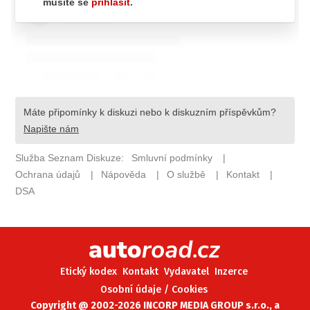
ELEKTRO
NOVINKY ZE SVĚTA EV
TESTY ELEKTROMOBILŮ
TRH S ELEKTROMOBILY
RALLY
OSTATNÍ
TISKOVKY
ROZHOVORY
DAKAR
Z DOMOVA
ZE SVĚTA
Etický kodex
Kontakt
Vydavatel
Inzerce
MOTORSPORT
Osobní údaje / Cookies
Copyright @ 2002-2026 INCORP MEDIA GROUP s.r.o., a