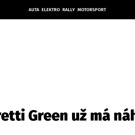
AUTA
ELEKTRO
RALLY
MOTORSPORT
Auta
Elektro
Rally
Motorsport
Testy aut
Novinky ze světa EV
Ostatní
Pit Lane
Novinky
Testy elektromobilů
Tiskovky
Češi v akci
Eko
Trh s elektromobily
Rozhovory
FIA CEZ & Poháry
Spy
Dakar
Mezinárodní scéna
Historie
Z domova
Zajímavosti
Ze světa
Technika
Ekonomika
etti Green už má ná
Český trh
Tuning
Profi