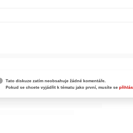
ydavatel
Inzerce
Osobní údaje / Cookies
autoroad.cz je INCORP MEDIA GROUP s.r.o., IČ: 118 23 054