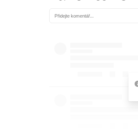
Etický kodex
Kontakt
V
Provozovatelem serveru 