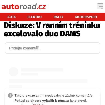
AUTA
AUTA
ELEKTRO
RALLY
MOTORSPORT
Diskuze: V ranním tréninku
TESTY AUT
excelovalo duo DAMS
NOVINKY
EKO
SPY
HISTORIE
ZAJÍMAVOSTI
TECHNIKA
EKONOMIKA
ČESKÝ TRH
TUNING
PROFI