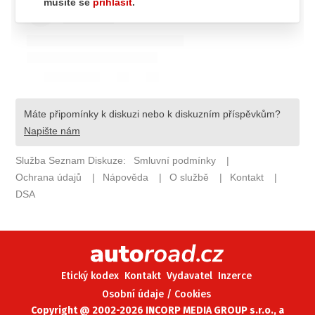
ELEKTRO
NOVINKY ZE SVĚTA EV
TESTY ELEKTROMOBILŮ
TRH S ELEKTROMOBILY
RALLY
OSTATNÍ
TISKOVKY
ROZHOVORY
DAKAR
Z DOMOVA
ZE SVĚTA
Etický kodex
Kontakt
Vydavatel
Inzerce
MOTORSPORT
Osobní údaje / Cookies
Copyright @ 2002-2026 INCORP MEDIA GROUP s.r.o., a