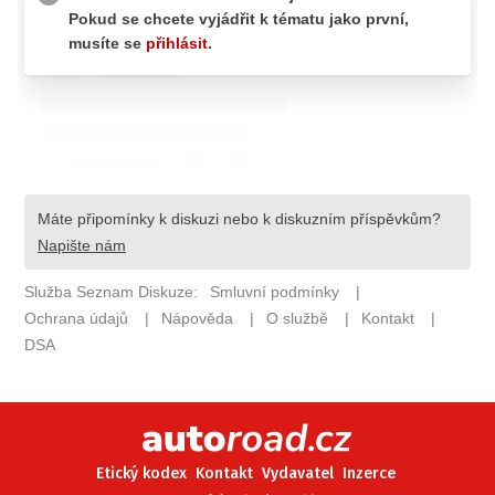
ELEKTRO
NOVINKY ZE SVĚTA EV
TESTY ELEKTROMOBILŮ
TRH S ELEKTROMOBILY
RALLY
OSTATNÍ
TISKOVKY
ROZHOVORY
DAKAR
Z DOMOVA
ZE SVĚTA
MOTORSPORT
Etický kodex
Kontakt
Vydavatel
Inzerce