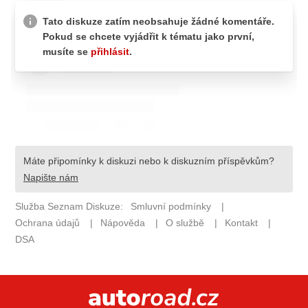
ELEKTRO
NOVINKY ZE SVĚTA EV
TESTY ELEKTROMOBILŮ
TRH S ELEKTROMOBILY
RALLY
OSTATNÍ
TISKOVKY
ROZHOVORY
DAKAR
Z DOMOVA
ZE SVĚTA
MOTORSPORT