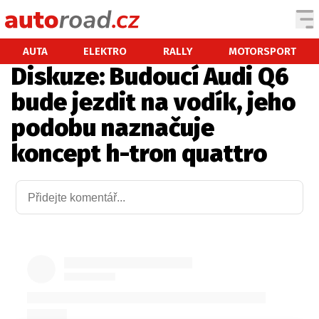
AUTA
AUTA
ELEKTRO
RALLY
MOTORSPORT
Diskuze: Budoucí Audi Q6
TESTY AUT
bude jezdit na vodík, jeho
NOVINKY
podobu naznačuje
EKO
koncept h-tron quattro
SPY
HISTORIE
ZAJÍMAVOSTI
TECHNIKA
EKONOMIKA
ČESKÝ TRH
TUNING
PROFI