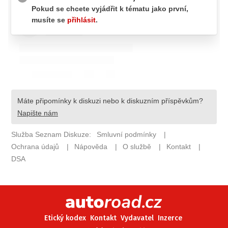
ELEKTRO
NOVINKY ZE SVĚTA EV
TESTY ELEKTROMOBILŮ
TRH S ELEKTROMOBILY
RALLY
OSTATNÍ
TISKOVKY
ROZHOVORY
DAKAR
Z DOMOVA
ZE SVĚTA
MOTORSPORT
Etický kodex
Kontakt
Vydavatel
Inzerce