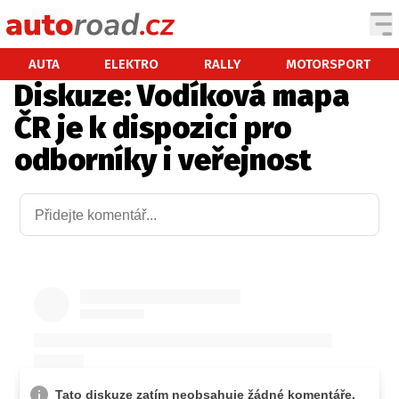
AUTA
AUTA
ELEKTRO
RALLY
MOTORSPORT
Diskuze: Vodíková mapa
TESTY AUT
ČR je k dispozici pro
NOVINKY
odborníky i veřejnost
EKO
SPY
HISTORIE
ZAJÍMAVOSTI
TECHNIKA
EKONOMIKA
ČESKÝ TRH
TUNING
PROFI