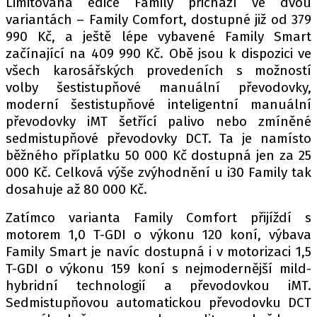
Limitovaná edice Family přichází ve dvou
PIT LANE
variantách – Family Comfort, dostupné již od 379
ČEŠI V AKCI
990 Kč, a ještě lépe vybavené Family Smart
FIA CEZ & POHÁRY
začínající na 409 990 Kč. Obě jsou k dispozici ve
MEZINÁRODNÍ SCÉNA
všech karosářských provedeních s možností
volby šestistupňové manuální převodovky,
moderní šestistupňové inteligentní manuální
SLEDUJTE NÁS NA
|
převodovky iMT šetřící palivo nebo zmíněné
sedmistupňové převodovky DCT. Ta je namísto
Máte příběh, fotku nebo video?
běžného příplatku 50 000 Kč dostupná jen za 25
000 Kč. Celková výše zvýhodnění u i30 Family tak
Pošlete e-mail na autoroad.cz
dosahuje až 80 000 Kč.
Zatímco varianta Family Comfort přijíždí s
ETICKÝ KODEX
motorem 1,0 T-GDI o výkonu 120 koní, výbava
KONTAKT
Family Smart je navíc dostupná i v motorizaci 1,5
VYDAVATEL
T-GDI o výkonu 159 koní s nejmodernější mild-
hybridní technologií a převodovkou iMT.
INZERCE
Sedmistupňovou automatickou převodovku DCT
OSOBNÍ ÚDAJE / COOKIES