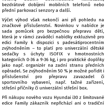
bezdrátové dobíjení mobilních telefonů nebo
přední parkovací senzory a další.
Výčet výhod však nekončí ani při pohledu na
značkové příslušenství. Novinkou v nabídce je
sada pomůcek pro bezpečnou přepravu dětí,
která je v rámci zaváděcí nabídky exkluzivně pro
edici Family k dispozici s padesátiprocentním
zvýhodněním – to platí pro univerzální dětské
sedačky s úchyty ISOFIX v hmotnostních
kategoriích 0-36 a 9-36 kg, i pro praktické doplňky
jako např. organizér na zadní stranu předních
opěradel. Se zvýhodněním 50 % je možné pořídit i
příslušenství pro přepravu zavazadel či
sportovního vybavení, např. tažné zařízení,
střešní příčníky či univerzální střešní box.
Při nákupu nového vozu Hyundai i30 z limitované
edice Family zákazník nepřichází ani o tradiční