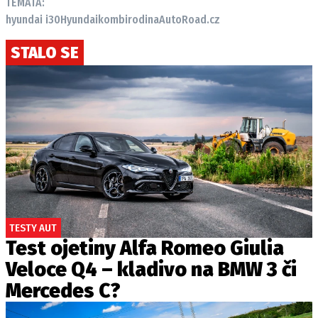
TÉMATA:
hyundai i30
Hyundai
kombi
rodina
AutoRoad.cz
STALO SE
TESTY AUT
Test ojetiny Alfa Romeo Giulia
Veloce Q4 – kladivo na BMW 3 či
Mercedes C?