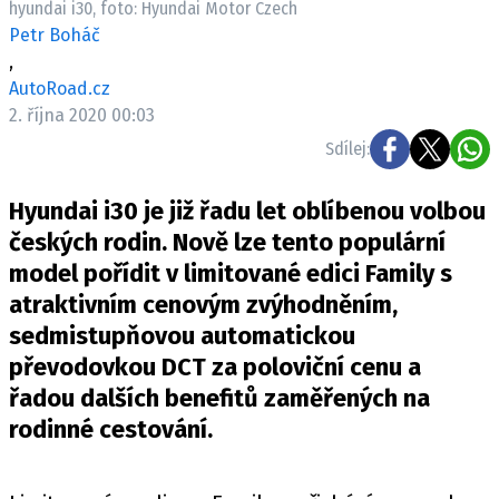
hyundai i30, foto: Hyundai Motor Czech
ELEKTRO
Petr Boháč
,
NOVINKY ZE SVĚTA EV
AutoRoad.cz
TESTY ELEKTROMOBILŮ
2. října 2020 00:03
TRH S ELEKTROMOBILY
Sdílej:
RALLY
Hyundai i30 je již řadu let oblíbenou volbou
OSTATNÍ
českých rodin. Nově lze tento populární
TISKOVKY
model pořídit v limitované edici Family s
atraktivním cenovým zvýhodněním,
ROZHOVORY
sedmistupňovou automatickou
DAKAR
převodovkou DCT za poloviční cenu a
Z DOMOVA
řadou dalších benefitů zaměřených na
ZE SVĚTA
rodinné cestování.
MOTORSPORT