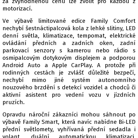
za zvýhodněnou cenu lze zvolit pro každou z
motorizací.
Ve výbavě limitované edice Family Comfort
Provozovatelem serveru autoroad.cz je
nechybí šestnáctipalcová kola z lehké slitiny, LED
INCORP MEDIA GROUP s.r.o., IČ: 118 23 054
denní světla, klimatizace, tempomat, elektrické
ovládání předních a zadních oken, zadní
parkovací senzory s kamerou nebo rádio s
osmipalcovým dotykovým displejem a podporou
Android Auto a Apple CarPlay. A protože při
rodinných cestách je zvlášť důležité bezpečí,
nechybí mimo jiné systém autonomního
nouzového brzdění s detekcí vozidel a chodců či
aktivní asistent pro vedení vozu v jízdních
pruzích.
Opravdu nároční zákazníci mohou sáhnout po
výbavě Family Smart, která navíc nabídne Bi-LED
přední světlomety, vyhřívaná přední sedadla i
volant, duální automatickou klimatizaci,