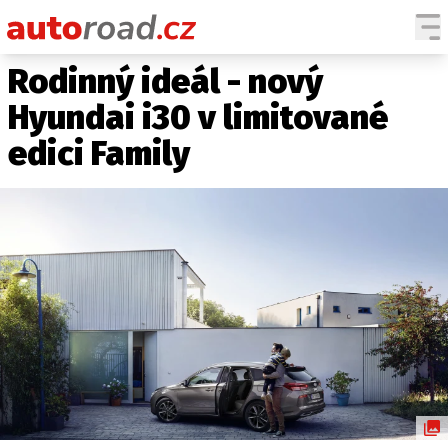
Rodinný ideál - nový
AUTA
Hyundai i30 v limitované
TESTY AUT
edici Family
NOVINKY
EKO
SPY
HISTORIE
ZAJÍMAVOSTI
TECHNIKA
EKONOMIKA
ČESKÝ TRH
TUNING
PROFI