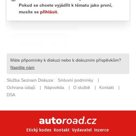
ELEKTRO
NOVINKY ZE SVĚTA EV
TESTY ELEKTROMOBILŮ
TRH S ELEKTROMOBILY
RALLY
OSTATNÍ
TISKOVKY
ROZHOVORY
DAKAR
Z DOMOVA
ZE SVĚTA
MOTORSPORT
Etický kodex
Kontakt
Vydavatel
Inzerce