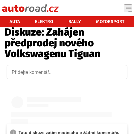
AUTA
AUTA
ELEKTRO
RALLY
MOTORSPORT
Diskuze: Zahájen
TESTY AUT
předprodej nového
NOVINKY
Volkswagenu Tiguan
EKO
SPY
HISTORIE
ZAJÍMAVOSTI
TECHNIKA
EKONOMIKA
ČESKÝ TRH
TUNING
PROFI