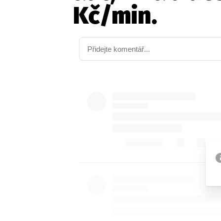
Kč/min.
Etický kodex
Kontakt
V
Provozovatelem serveru 