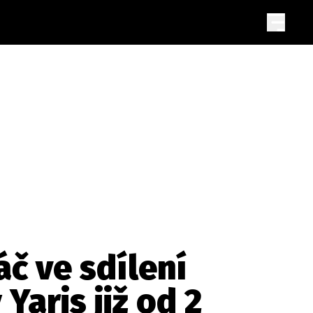
áč ve sdílení
Yaris již od 2