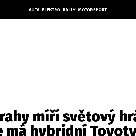
AUTA
ELEKTRO
RALLY
MOTORSPORT
Auta
Elektro
Rally
Motorsport
Testy aut
Novinky ze světa EV
Ostatní
Pit Lane
Novinky
Testy elektromobilů
Tiskovky
Češi v akci
Eko
Trh s elektromobily
Rozhovory
FIA CEZ & Poháry
Spy
Dakar
Mezinárodní scéna
Historie
Z domova
Zajímavosti
Ze světa
Technika
Ekonomika
rahy míří světový hr
Český trh
e má hybridní Toyoty 
Tuning
Profi