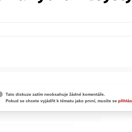
ydavatel
Inzerce
Osobní údaje / Cookies
autoroad.cz je INCORP MEDIA GROUP s.r.o., IČ: 118 23 054