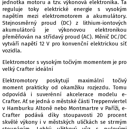
jednotka motoru a tzv. výkonová elektronika. Ta
reguluje toky elektrické energie s vysokým
napětím mezi elektromotorem a akumulátory.
Stejnosměrný proud (DC) z lithium-iontových
akumulátorů je výkonovou elektronikou
přeměňován na střídavý proud (AC). Měnič DC/DC
vytváří napětí 12 V pro konvenční elektrickou síť
vozidla.
Elektromotor s vysokým točivým momentem je pro
velký Crafter ideální
Elektromotory poskytují maximální točivý
moment prakticky od okamžiku rozjezdu. Tomu
odpovídá i suverénní akcelerace modelu e-
Crafter. Ať se jedná o městské části Treppenviertel
v Hamburku Altoně nebo Montmartre v Paříži, e-
Crafter podává díky stoupavosti 20 procent
skvělé výkony i v městských uličkách se strmým
stoupáním. Lehký užitkový vůz s nulovými