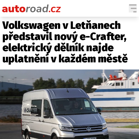
Volkswagen v Letňanech
AUTA
představil nový e-Crafter,
TESTY AUT
elektrický dělník najde
NOVINKY
uplatnění v každém městě
EKO
SPY
HISTORIE
ZAJÍMAVOSTI
TECHNIKA
EKONOMIKA
ČESKÝ TRH
TUNING
PROFI