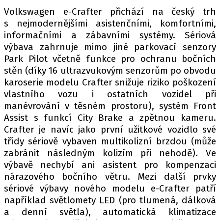
Volkswagen e-Crafter přichází na český trh
s nejmodernějšími asistenčními, komfortními,
informačními a zábavními systémy. Sériová
výbava zahrnuje mimo jiné parkovací senzory
Park Pilot včetně funkce pro ochranu bočních
stěn (díky 16 ultrazvukovým senzorům po obvodu
karoserie modelu Crafter snižuje riziko poškození
vlastního vozu i ostatních vozidel při
manévrování v těsném prostoru), systém Front
Assist s funkcí City Brake a zpětnou kameru.
Crafter je navíc jako první užitkové vozidlo své
třídy sériově vybaven multikolizní brzdou (může
zabránit následným kolizím při nehodě). Ve
výbavě nechybí ani asistent pro kompenzaci
nárazového bočního větru. Mezi další prvky
sériové výbavy nového modelu e-Crafter patří
například světlomety LED (pro tlumená, dálková
a denní světla), automatická klimatizace