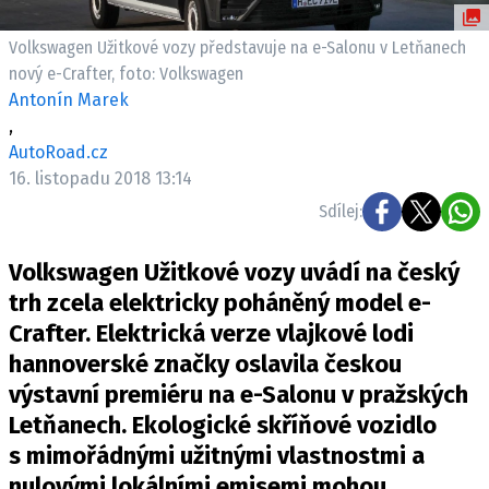
ELEKTRO
Volkswagen Užitkové vozy představuje na e-Salonu v Letňanech
NOVINKY ZE SVĚTA EV
nový e-Crafter, foto: Volkswagen
Antonín Marek
TESTY ELEKTROMOBILŮ
,
TRH S ELEKTROMOBILY
AutoRoad.cz
RALLY
16. listopadu 2018 13:14
Sdílej:
OSTATNÍ
TISKOVKY
Volkswagen Užitkové vozy uvádí na český
ROZHOVORY
trh zcela elektricky poháněný model e-
DAKAR
Crafter. Elektrická verze vlajkové lodi
hannoverské značky oslavila českou
Z DOMOVA
výstavní premiéru na e-Salonu v pražských
ZE SVĚTA
Letňanech. Ekologické skříňové vozidlo
MOTORSPORT
s mimořádnými užitnými vlastnostmi a
nulovými lokálními emisemi mohou