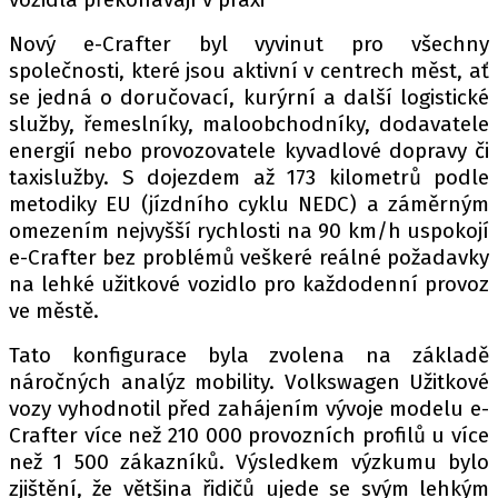
Nový e-Crafter byl vyvinut pro všechny
společnosti, které jsou aktivní v centrech měst, ať
Provozovatelem serveru autoroad.cz je
se jedná o doručovací, kurýrní a další logistické
INCORP MEDIA GROUP s.r.o., IČ: 118 23 054
služby, řemeslníky, maloobchodníky, dodavatele
energií nebo provozovatele kyvadlové dopravy či
taxislužby. S dojezdem až 173 kilometrů podle
metodiky EU (jízdního cyklu NEDC) a záměrným
omezením nejvyšší rychlosti na 90 km/h uspokojí
e-Crafter bez problémů veškeré reálné požadavky
na lehké užitkové vozidlo pro každodenní provoz
ve městě.
Tato konfigurace byla zvolena na základě
náročných analýz mobility. Volkswagen Užitkové
vozy vyhodnotil před zahájením vývoje modelu e-
Crafter více než 210 000 provozních profilů u více
než 1 500 zákazníků. Výsledkem výzkumu bylo
zjištění, že většina řidičů ujede se svým lehkým