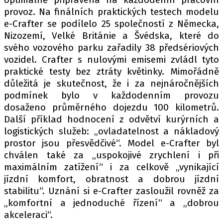
provoz. Na finálních praktických testech modelu
e-Crafter se podílelo 25 společností z Německa,
Nizozemí, Velké Británie a Švédska, které do
svého vozového parku zařadily 38 předsériových
vozidel. Crafter s nulovými emisemi zvládl tyto
praktické testy bez ztráty květinky. Mimořádně
důležitá je skutečnost, že i za nejnáročnějších
podmínek bylo v každodenním provozu
dosaženo průměrného dojezdu 100 kilometrů.
Další příklad hodnocení z odvětví kurýrních a
logistických služeb: „ovladatelnost a nákladový
prostor jsou přesvědčivé“. Model e-Crafter byl
chválen také za „uspokojivé zrychlení i při
maximálním zatížení“ i za celkově „vynikající
jízdní komfort, obratnost a dobrou jízdní
stabilitu“. Uznání si e-Crafter zasloužil rovněž za
„komfortní a jednoduché řízení“ a „dobrou
akceleraci“.