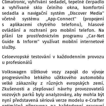
Climatronic, vyhřívání sedadel, tepelné čerpadlo
a vyhřívané sklo čelního okna, komfortní
sedadla a navigační systém „Discover Media“
včetně systému „App-Connect“ (propojení
s aplikacemi chytrého telefonu), hlasové
ovládání a rozhraní pro mobilní telefon. Na
přání lze prostřednictvím programu „Car-Net
Guide & Inform“ využívat mobilní internetové
služby.
Celoevropské testování v každodenním provozu
u profesionálů
Volkswagen Užitkové vozy zapojil do vývoje
progresivního lehkého užitkového automobilu
velké zákazníky z různých evropských zemí.
Zkušenosti a zlepšovací návrhy provozovatelů
vozových parků byly analyzovány, aby mohla být
nyní představená sériová verze modelu e-Crafter
optimálně připravena na každodenní pracovní