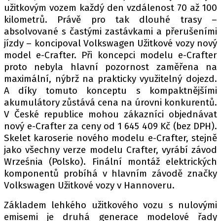
užitkovým vozem každý den vzdálenost 70 až 100
kilometrů. Právě pro tak dlouhé trasy –
absolvované s častými zastávkami a přerušeními
jízdy – koncipoval Volkswagen Užitkové vozy nový
model e-Crafter. Při koncepci modelu e-Crafter
proto nebyla hlavní pozornost zaměřena na
maximální, nýbrž na prakticky využitelný dojezd.
A díky tomuto konceptu s kompaktnějšími
akumulátory zůstává cena na úrovni konkurentů.
V České republice mohou zákazníci objednávat
nový e-Crafter za ceny od 1 645 409 Kč (bez DPH).
Skelet karoserie nového modelu e-Crafter, stejně
jako všechny verze modelu Crafter, vyrábí závod
Września (Polsko). Finální montáž elektrických
komponentů probíhá v hlavním závodě značky
Volkswagen Užitkové vozy v Hannoveru.
Základem lehkého užitkového vozu s nulovými
emisemi je druhá generace modelové řady