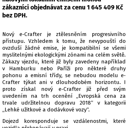
PIT LANE
zákazníci objednávat za cenu 1 645 409 Kč
ČEŠI V AKCI
bez DPH.
FIA CEZ & POHÁRY
MEZINÁRODNÍ SCÉNA
Nový e-Crafter je ztělesněním progresivního
přístupu. Vzhledem k tomu, že nevypouští do
SLEDUJTE NÁS NA
|
ovzduší žádné emise, je kompatibilní se všemi
myslitelnými ekologickými zónami na celém světě.
Zákazy vjezdu, které již byly zavedeny například
Máte příběh, fotku nebo video?
v Hamburku nebo Paříži pro některé druhy
Pošlete e-mail na autoroad.cz
pohonu a emisní třídy, se nebudou modelu e-
Crafter týkat ani v dlouhodobém horizontu. I
proto získal nový e-Crafter již před svým
ETICKÝ KODEX
uvedením na trh ocenění „Evropská cena za
KONTAKT
trvale udržitelnou dopravu 2018“ v kategorii
VYDAVATEL
„Lehké užitkové a dodávkové vozy“.
INZERCE
Dojezd koresponduje se vzdálenostmi, které
OSOBNÍ ÚDAJE / COOKIES
vozidla překonávají v praxi