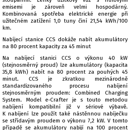
emisemi je zároveň velmi hospodárný.
Kombinovaná spotřeba elektrické energie při
užitečném zatížení 1,0 tuny činí 21,54 kWh/100
km.
Nabíjecí stanice CCS dokáže nabít akumulátory
na 80 procent kapacity za 45 minut
Na nabíjecí stanici CCS o výkonu 40 kW
(stejnosměrný proud) lze akumulátory (kapacita
35,8 kWh) nabít na 80 procent za pouhých 45
minut. CCS je zkratkou mezinárodně
standardizovaného procesu nabíjení
stejnosměrným proudem: Combined Charging
System. Model e-Crafter je s touto metodou
nabíjení kompatibilní již v sériové výbavě.
K nabíjení lze použít také nástěnnou nabíječku
se střídavým proudem o výkonu 7,2 kW. V tomto
případě se akumulátory nabijí na 100 procent