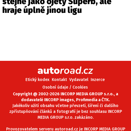
stejně jako ojetý Superb, ale
hraje úplně jinou ligu
Etický kodex
Kontakt
Vydavatel
Inzerce
Osobní údaje / Cookies
Copyright @ 2002-2026 INCORP MEDIA GROUP s.r.o., a
dodavatelé INCORP images, Profimedia a ČTK.
Jakékoliv užití obsahu včetne převzetí, šíření či dalšího
zpřístupňování článků a fotografií je bez souhlasu INCORP
MEDIA GROUP s.r.o. zakázáno.
Provozovatelem serveru autoroad.cz je INCORP MEDIA GROUP