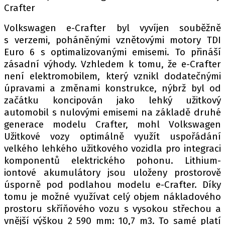
Crafter
Volkswagen e-Crafter byl vyvíjen souběžně
s verzemi, poháněnými vznětovými motory TDI
Euro 6 s optimalizovanými emisemi. To přináší
zásadní výhody. Vzhledem k tomu, že e-Crafter
není elektromobilem, který vznikl dodatečnými
úpravami a změnami konstrukce, nýbrž byl od
začátku koncipován jako lehký užitkový
automobil s nulovými emisemi na základě druhé
generace modelu Crafter, mohl Volkswagen
Užitkové vozy optimálně využít uspořádání
velkého lehkého užitkového vozidla pro integraci
komponentů elektrického pohonu. Lithium-
iontové akumulátory jsou uloženy prostorově
úsporně pod podlahou modelu e-Crafter. Díky
tomu je možné využívat celý objem nákladového
prostoru skříňového vozu s vysokou střechou a
vnější výškou 2 590 mm: 10,7 m3. To samé platí