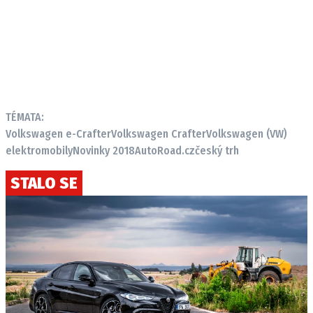
TÉMATA:
Volkswagen e-Crafter
Volkswagen Crafter
Volkswagen (VW)
elektromobily
Novinky 2018
AutoRoad.cz
český trh
STALO SE