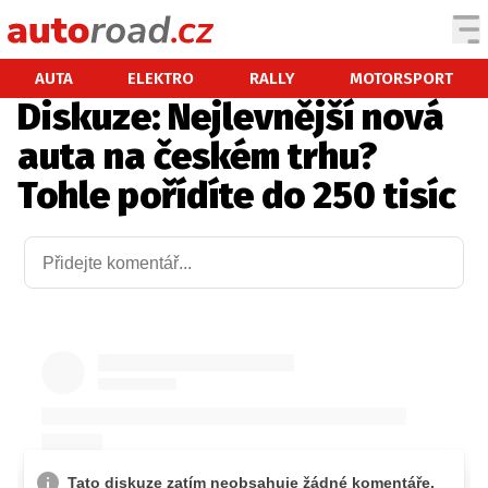
AUTA
AUTA
ELEKTRO
RALLY
MOTORSPORT
Diskuze: Nejlevnější nová
TESTY AUT
auta na českém trhu?
NOVINKY
Tohle pořídíte do 250 tisíc
EKO
SPY
HISTORIE
ZAJÍMAVOSTI
TECHNIKA
EKONOMIKA
ČESKÝ TRH
TUNING
PROFI