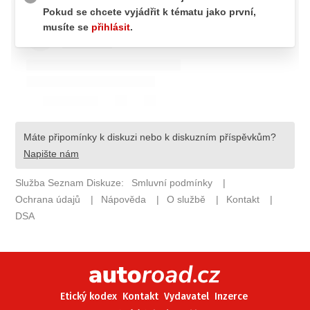
ELEKTRO
NOVINKY ZE SVĚTA EV
TESTY ELEKTROMOBILŮ
TRH S ELEKTROMOBILY
RALLY
OSTATNÍ
TISKOVKY
ROZHOVORY
DAKAR
Z DOMOVA
ZE SVĚTA
MOTORSPORT
Etický kodex
Kontakt
Vydavatel
Inzerce