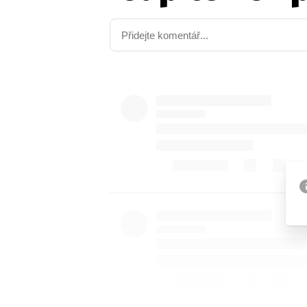
Etický kodex
Kontakt
V
Provozovatelem serveru 