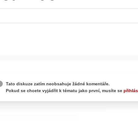
ydavatel
Inzerce
Osobní údaje / Cookies
autoroad.cz je INCORP MEDIA GROUP s.r.o., IČ: 118 23 054