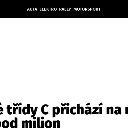
AUTA
ELEKTRO
RALLY
MOTORSPORT
Auta
Elektro
Rally
Motorsport
Testy aut
Novinky ze světa EV
Ostatní
Pit Lane
Novinky
Testy elektromobilů
Tiskovky
Češi v akci
Eko
Trh s elektromobily
Rozhovory
FIA CEZ & Poháry
Spy
Dakar
Mezinárodní scéna
Historie
Z domova
Zajímavosti
Ze světa
Technika
Ekonomika
 třídy C přichází na 
Český trh
pod milion
Tuning
Profi