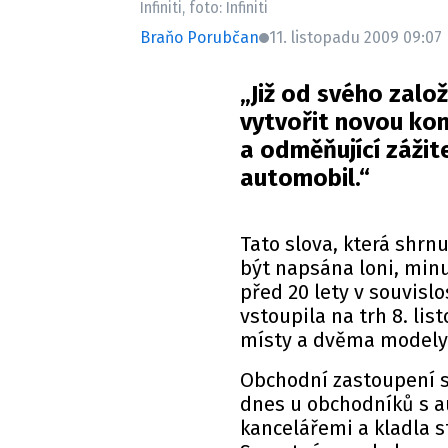
Infiniti, foto: Infiniti
Braňo Porubčan
11. listopadu 2009 09:07
„Již od svého založe
vytvořit novou kon
a odměňující zážit
automobil.“
Tato slova, která shrnu
být napsána loni, minu
před 20 lety v souvisl
vstoupila na trh 8. li
místy a dvěma modely 
Obchodní zastoupení s
dnes u obchodníků s a
kancelářemi a kladla s