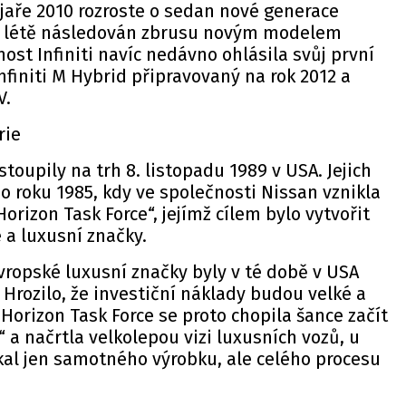
jaře 2010 rozroste o sedan nové generace
e v létě následován zbrusu novým modelem
nost Infiniti navíc nedávno ohlásila svůj první
nfiniti M Hybrid připravovaný na rok 2012 a
V.
rie
vstoupily na trh 8. listopadu 1989 v USA. Jejich
do roku 1985, kdy ve společnosti Nissan vznikla
orizon Task Force“, jejímž cílem bylo vytvořit
 a luxusní značky.
evropské luxusní značky byly v té době v USA
Hrozilo, že investiční náklady budou velké a
 Horizon Task Force se proto chopila šance začít
a načrtla velkolepou vizi luxusních vozů, u
kal jen samotného výrobku, ale celého procesu