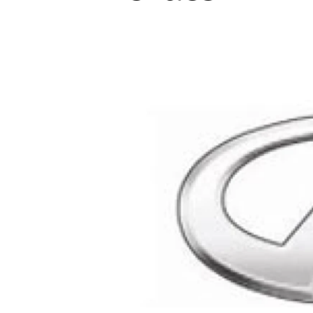
Etický kodex
Kontakt
V
Provozovatelem serveru 