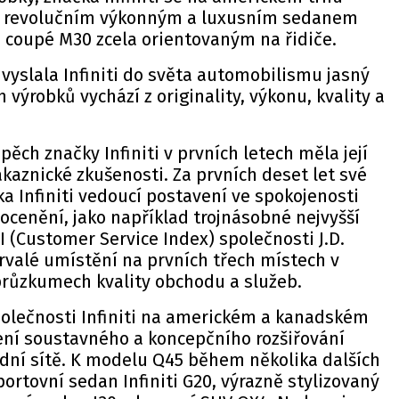
 revolučním výkonným a luxusním sedanem
m coupé M30 zcela orientovaným na řidiče.
yslala Infiniti do světa automobilismu jasný
ích výrobků vychází z originality, výkonu, kvality a
ěch značky Infiniti v prvních letech měla její
aznické zkušenosti. Za prvních deset let své
ka Infiniti vedoucí postavení ve spokojenosti
ocenění, jako například trojnásobné nejvyšší
I (Customer Service Index) společnosti J.D.
rvalé umístění na prvních třech místech v
průzkumech kvality obchodu a služeb.
polečnosti Infiniti na americkém a kanadském
ení soustavného a koncepčního rozšiřování
dní sítě. K modelu Q45 během několika dalších
portovní sedan Infiniti G20, výrazně stylizovaný