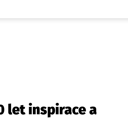
Auta
Elektro
Rally
Motorsport
Testy aut
Novinky ze světa EV
Ostatní
Pit Lane
Novinky
Testy elektromobilů
Tiskovky
Češi v akci
Eko
Trh s elektromobily
Rozhovory
FIA CEZ & Poháry
Spy
Dakar
Mezinárodní scéna
Historie
Z domova
Zajímavosti
Ze světa
Technika
Ekonomika
20 let inspirace a
Český trh
Tuning
Profi