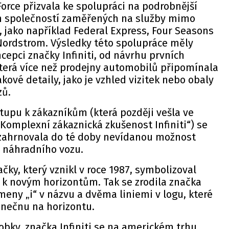
orce přizvala ke spolupráci na podrobnější
ch společností zaměřených na služby mimo
 jako například Federal Express, Four Seasons
Nordstrom. Výsledky této spolupráce měly
cepci značky Infiniti, od návrhu prvních
která více než prodejny automobilů připomínala
akové detaily, jako je vzhled vizitek nebo obaly
zů.
stupu k zákazníkům (která později vešla ve
omplexní zákaznická zkušenost Infiniti“) se
a zahrnovala do té doby nevídanou možnost
 náhradního vozu.
čky, který vznikl v roce 1987, symbolizoval
 k novým horizontům. Tak se zrodila značka
smeny „i“ v názvu a dvěma liniemi v logu, které
onečnu na horizontu.
robky, značka Infiniti se na americkém trhu