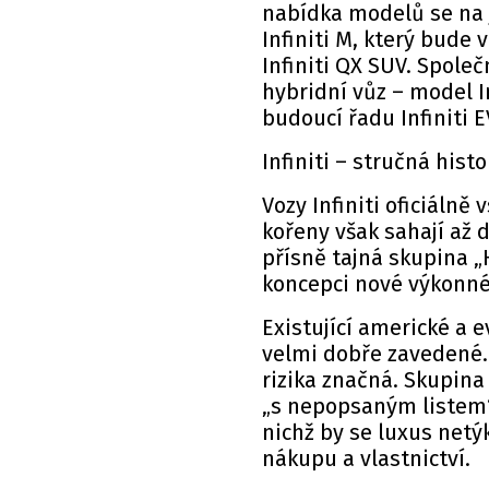
nabídka modelů se na 
Infiniti M, který bud
Infiniti QX SUV. Společ
hybridní vůz – model I
budoucí řadu Infiniti E
Infiniti – stručná histo
Vozy Infiniti oficiálně 
kořeny však sahají až 
přísně tajná skupina „H
koncepci nové výkonné
Existující americké a 
velmi dobře zavedené. 
rizika značná. Skupina
„s nepopsaným listem“ 
nichž by se luxus netý
nákupu a vlastnictví.