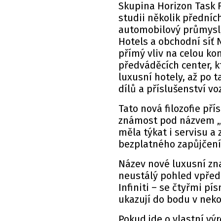
Skupina Horizon Task F
studii několik přední
automobilový průmysl,
Hotels a obchodní síť 
přímý vliv na celou kon
předváděcích center, 
luxusní hotely, až po t
dílů a příslušenství vo
Tato nová filozofie pří
známost pod názvem „K
měla týkat i servisu 
bezplatného zapůjčení
Název nové luxusní zna
neustálý pohled vpřed
Infiniti – se čtyřmi pí
ukazují do bodu v nek
Pokud jde o vlastní vý