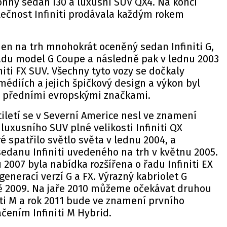
onný sedan I30 a luxusní SUV QX4. Na konci
lečnost Infiniti prodávala každým rokem
en na trh mnohokrát oceněný sedan Infiniti G,
padu model G Coupe a následně pak v lednu 2003
niti FX SUV. Všechny tyto vozy se dočkaly
médiích a jejich špičkový design a výkon byl
 předními evropskými značkami.
iletí se v Severní Americe nesl ve znamení
uxusního SUV plné velikosti Infiniti QX
é spatřilo světlo světa v lednu 2004, a
edanu Infiniti uvedeného na trh v květnu 2005.
 2007 byla nabídka rozšířena o řadu Infiniti EX
nerací verzí G a FX. Výrazný kabriolet G
tě 2009. Na jaře 2010 můžeme očekávat druhou
ti M a rok 2011 bude ve znamení prvního
čením Infiniti M Hybrid.