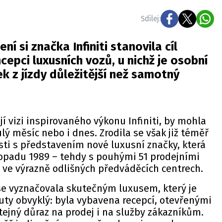
Sdílej:
ní si značka Infiniti stanovila cíl
cepci luxusních vozů, u nichž je osobní
ek z jízdy důležitější než samotný
jí vizi inspirovaného výkonu Infiniti, by mohla
lý měsíc nebo i dnes. Zrodila se však již téměř
osti s představením nové luxusní značky, která
stopadu 1989 – tehdy s pouhými 51 prodejními
ve výrazně odlišných předváděcích centrech.
e vyznačovala skutečným luxusem, který je
uty obvyklý: byla vybavena recepcí, otevřenými
tejný důraz na prodej i na služby zákazníkům.