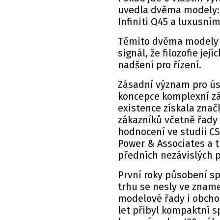
uvedla dvěma modely:
Infiniti Q45 a luxusní
Těmito dvěma modely v
signál, že filozofie jej
nadšení pro řízení.
Zásadní význam pro úsp
koncepce komplexní zák
existence získala znač
zákazníků včetně řady 
hodnocení ve studii CS
Power & Associates a t
předních nezávislých 
První roky působení s
trhu se nesly ve znam
modelové řady i obcho
let přibyl kompaktní s