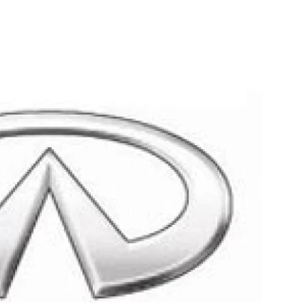
ydavatel
Inzerce
Osobní údaje / Cookies
autoroad.cz je INCORP MEDIA GROUP s.r.o., IČ: 118 23 054