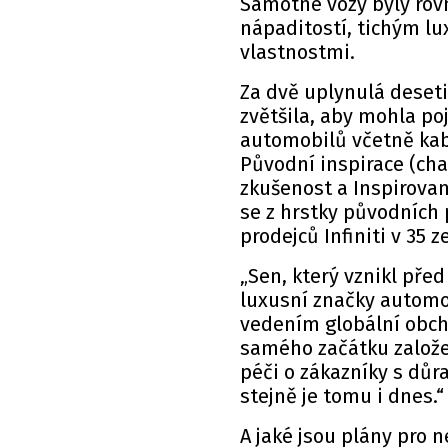
Samotné vozy byly rov
nápaditostí, tichým l
vlastnostmi.
Za dvě uplynulá deseti
zvětšila, aby mohla p
automobilů včetně kabr
Původní inspirace (ch
zkušenost a Inspirova
se z hrstky původních 
prodejců Infiniti v 35 
„Sen, který vznikl před
luxusní značky automob
vedením globální obchod
samého začátku založen
péči o zákazníky s důr
stejně je tomu i dnes.“
A jaké jsou plány pro n