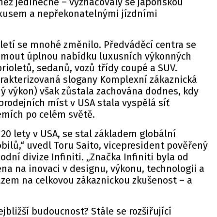
něž jedinečné – vyznačovaly se japonskou
uxusem a nepřekonatelnými jízdními
letí se mnohé změnilo. Předváděcí centra se
ojmout úplnou nabídku luxusních výkonných
ioletů, sedanů, vozů třídy coupé a SUV.
arakterizovaná slogany Komplexní zákaznická
ný výkon) však zůstala zachována dodnes, kdy
prodejních míst v USA stala vyspělá síť
zemích po celém světě.
 20 lety v USA, se stal základem globální
ilů,“ uvedl Toru Saito, vicepresident pověřený
ní divize Infiniti. „Značka Infiniti byla od
a na inovaci v designu, výkonu, technologii a
azem na celkovou zákaznickou zkušenost – a
ejbližší budoucnost? Stále se rozšiřující