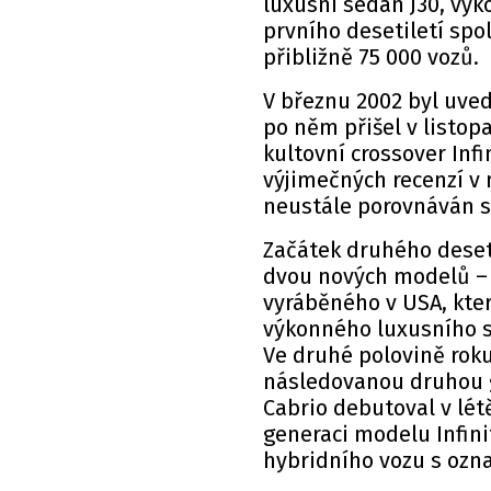
luxusní sedan J30, výk
prvního desetiletí spo
přibližně 75 000 vozů.
V březnu 2002 byl uved
po něm přišel v listo
kultovní crossover Infi
výjimečných recenzí v 
neustále porovnáván s
Začátek druhého deset
dvou nových modelů – l
vyráběného v USA, kter
výkonného luxusního s
Ve druhé polovině roku
následovanou druhou ge
Cabrio debutoval v lé
generaci modelu Infini
hybridního vozu s ozna