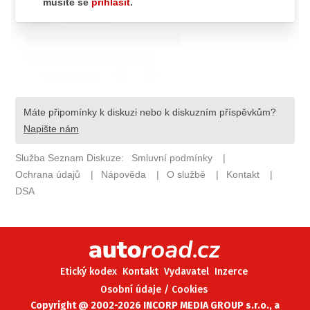
ELEKTRO
NOVINKY ZE SVĚTA EV
TESTY ELEKTROMOBILŮ
TRH S ELEKTROMOBILY
RALLY
OSTATNÍ
TISKOVKY
ROZHOVORY
DAKAR
Z DOMOVA
ZE SVĚTA
Etický kodex
Kontakt
Vydavatel
Inzerce
MOTORSPORT
Osobní údaje / Cookies
Copyright @ 2002-2026 INCORP MEDIA GROUP s.r.o., a