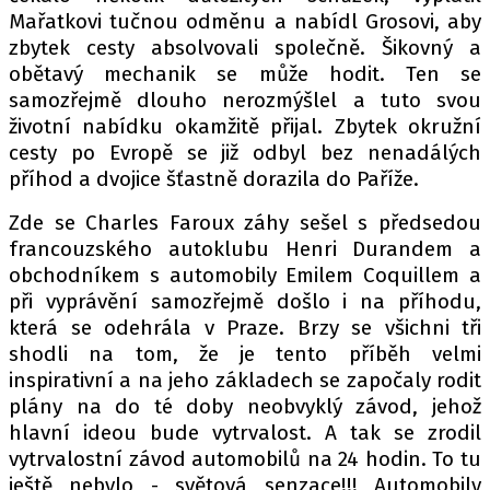
Mařatkovi tučnou odměnu a nabídl Grosovi, aby
zbytek cesty absolvovali společně. Šikovný a
obětavý mechanik se může hodit. Ten se
samozřejmě dlouho nerozmýšlel a tuto svou
životní nabídku okamžitě přijal. Zbytek okružní
cesty po Evropě se již odbyl bez nenadálých
příhod a dvojice šťastně dorazila do Paříže.
Zde se Charles Faroux záhy sešel s předsedou
francouzského autoklubu Henri Durandem a
obchodníkem s automobily Emilem Coquillem a
při vyprávění samozřejmě došlo i na příhodu,
která se odehrála v Praze. Brzy se všichni tři
shodli na tom, že je tento příběh velmi
inspirativní a na jeho základech se započaly rodit
plány na do té doby neobvyklý závod, jehož
hlavní ideou bude vytrvalost. A tak se zrodil
vytrvalostní závod automobilů na 24 hodin. To tu
ještě nebylo - světová senzace!!! Automobily