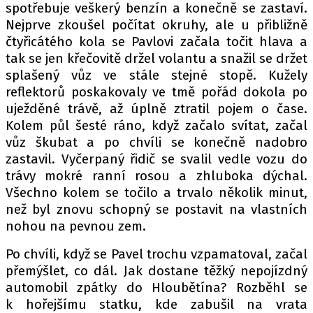
spotřebuje veškerý benzín a konečně se zastaví.
Nejprve zkoušel počítat okruhy, ale u přibližně
čtyřicátého kola se Pavlovi začala točit hlava a
tak se jen křečovitě držel volantu a snažil se držet
splašený vůz ve stále stejné stopě. Kužely
reflektorů poskakovaly ve tmě pořád dokola po
uježděné trávě, až úplně ztratil pojem o čase.
Kolem půl šesté ráno, když začalo svítat, začal
vůz škubat a po chvíli se konečně nadobro
zastavil. Vyčerpaný řidič se svalil vedle vozu do
trávy mokré ranní rosou a zhluboka dýchal.
Všechno kolem se točilo a trvalo několik minut,
než byl znovu schopný se postavit na vlastních
nohou na pevnou zem.
Po chvíli, když se Pavel trochu vzpamatoval, začal
přemýšlet, co dál. Jak dostane těžký nepojízdný
automobil zpátky do Hloubětína? Rozběhl se
k hořejšímu statku, kde zabušil na vrata