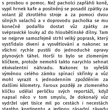
s prosbou o pomoc. Než pacholci zapřáhli koně,
vypil hrnek kafe a posilněný se posadil zpátky za
volant již zkrotlého stroje a za pomoci dvou
silných valachů a v doprovodu pacholka se mu
konečně podařilo dostat vůz zpátky ze
svépravické louky až do hloubětínské dílny. Tam
se nejprve samozřejmě strhl velký poprask, který
vystřídalo divení a vysvětlování a nakonec se
všichni rychle pustili do jednoduché opravy
plynových táhel. Horší to bylo se zlomeným
klíčkem, protože nemohli takto narychlo sehnat
ekvivalentní náhradu. Nakonec to vyřešili
výměnou celého zámku spínací skřínky a vůz
mohl vyrazit s jednodenním zpožděním za
dalšími kilometry. Faroux později ze zlomeného
klíčku udělal perličku svých reportáží, když
napsal něco v tom smyslu, že dokonalý vůz
vydržel ujet tisíce mil po cestách i necestách
starého kontinentu a jedinou zásadní závadu