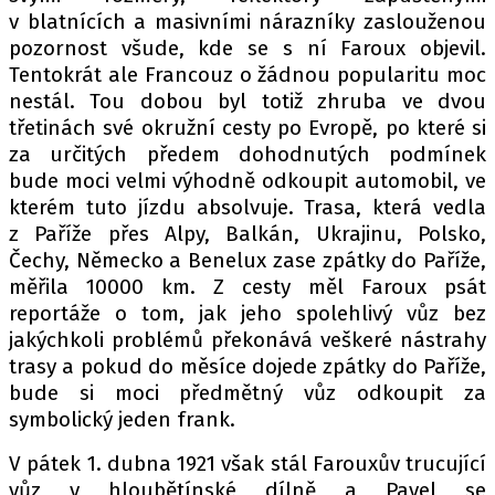
v blatnících a masivními nárazníky zaslouženou
pozornost všude, kde se s ní Faroux objevil.
Tentokrát ale Francouz o žádnou popularitu moc
nestál. Tou dobou byl totiž zhruba ve dvou
třetinách své okružní cesty po Evropě, po které si
za určitých předem dohodnutých podmínek
bude moci velmi výhodně odkoupit automobil, ve
kterém tuto jízdu absolvuje. Trasa, která vedla
z Paříže přes Alpy, Balkán, Ukrajinu, Polsko,
Čechy, Německo a Benelux zase zpátky do Paříže,
měřila 10000 km. Z cesty měl Faroux psát
reportáže o tom, jak jeho spolehlivý vůz bez
jakýchkoli problémů překonává veškeré nástrahy
trasy a pokud do měsíce dojede zpátky do Paříže,
bude si moci předmětný vůz odkoupit za
symbolický jeden frank.
V pátek 1. dubna 1921 však stál Farouxův trucující
vůz v hloubětínské dílně a Pavel se