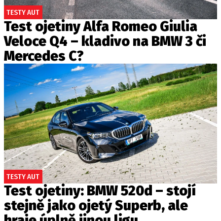
TESTY AUT
Test ojetiny Alfa Romeo Giulia
Veloce Q4 – kladivo na BMW 3 či
Mercedes C?
TESTY AUT
Test ojetiny: BMW 520d – stojí
stejně jako ojetý Superb, ale
hraje úplně jinou ligu