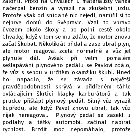
zálohu. Proto na Chvalech u materialisty Vaňka
načerpal benzín a vyrazil na zkušební jízdu.
Protože však od snídaně nic nejedl, namířil si to
nejprve domů do Svépravic. Vzal to vpravo
úvozem okolo školy a po polní cestě okolo
Chvalky, když v tom se mu zdálo, že motor znovu
začal škubat. Několikrát přidal a zase ubral plyn,
ale motor reagoval zcela normálně a vůz jel
plynule dál. Avšak při velmi pomalém
sešlapávání plynového pedálu se Pavlovi zdálo,
že vůz s sebou v určitém okamžiku škubl. Hned
ho napadlo, že se závada s největší
pravděpodobností skrývá v přidřeném táhle
ovládajícím škrtící klapky karburátorů a tak
prudce přišlápl plynový pedál. Silný vůz vyrazil
kupředu, ale když Pavel znovu ubral, tak vůz
nijak nereagoval. Plynový pedál se zasekl u
podlahy a těžký automobil začínal nabírat
rychlost. Brzdit moc nepomáhalo, protože