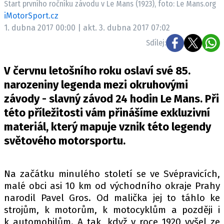
Start prvního ročníku závodu v Le Mans (1923), foto: Le Mans.org
ELEKTRO
iMotorSport.cz
1. dubna 2017 00:00 | akt. 3. dubna 2017 07:02
NOVINKY ZE SVĚTA EV
Sdílej:
TESTY ELEKTROMOBILŮ
TRH S ELEKTROMOBILY
V červnu letošního roku oslaví své 85.
RALLY
narozeniny legenda mezi okruhovými
závody - slavný závod 24 hodin Le Mans. Při
OSTATNÍ
této příležitosti vám přinášíme exkluzivní
TISKOVKY
materiál, který mapuje vznik této legendy
ROZHOVORY
světového motorsportu.
DAKAR
Z DOMOVA
Na začátku minulého století se ve Svépravicích,
ZE SVĚTA
malé obci asi 10 km od východního okraje Prahy
narodil Pavel Gros. Od malička jej to táhlo ke
MOTORSPORT
strojům, k motorům, k motocyklům a později i
k automobilům. A tak, když v roce 1920 vyšel ze