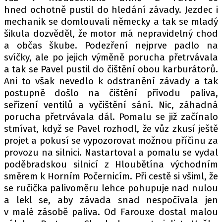
hned ochotně pustil do hledání závady. Jezdec i
mechanik se domlouvali německy a tak se mladý
šikula dozvěděl, že motor má nepravidelný chod
a občas škube. Podezření nejprve padlo na
svíčky, ale po jejich výměně porucha přetrvávala
a tak se Pavel pustil do čištění obou karburátorů.
Ani to však nevedlo k odstranění závady a tak
postupně došlo na čištění přívodu paliva,
seřízení ventilů a vyčištění sání. Nic, záhadná
porucha přetrvávala dál. Pomalu se již začínalo
stmívat, když se Pavel rozhodl, že vůz zkusí ještě
projet a pokusí se vypozorovat možnou příčinu za
provozu na silnici. Nastartoval a pomalu se vydal
poděbradskou silnicí z Hloubětína východním
směrem k Horním Počernicím. Při cestě si všiml, že
se ručička palivoměru lehce pohupuje nad nulou
a lekl se, aby závada snad nespočívala jen
v malé zásobě paliva. Od Farouxe dostal malou