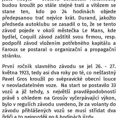
budou kroužit po stále stejné trati a vítězem se
stane ten, kdo po 24 hodinách objede
předepsanou trať nejvíce krát. Durand, jakožto
předseda autoklubu se zasadil o to, že se tento
závod pojede v okolí městečka Le Mans, kde
bydlel, Coquill závod zaštítil svou firmou, resp.
podpořil závod vložením potřebného kapitálu a
Faroux se postaral o organizační a propagační
stránku.
První ročník slavného závodu se jel 26. - 27.
května 1923, tedy asi dva roky po té, co nešťastný
Pavel Gros kroužil po svépravické obecní louce
v neovladatelném voze. Na start se postavilo 33
vozů a již tehdy, s největší pravděpodobností
právě s ohledem na Grosův vyčerpávající výkon,
bylo v regulích závodu uvedeno, že za volanty do
závodu přihlášených vozů se musí střídat dva
řidiči a to nejpozději po 6 hodinách jízdy.