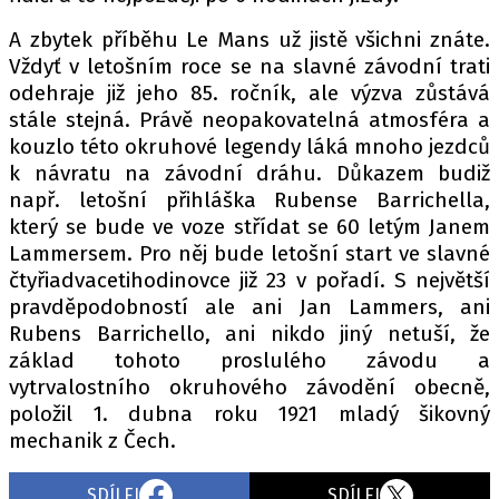
A zbytek příběhu Le Mans už jistě všichni znáte.
Vždyť v letošním roce se na slavné závodní trati
odehraje již jeho 85. ročník, ale výzva zůstává
stále stejná. Právě neopakovatelná atmosféra a
kouzlo této okruhové legendy láká mnoho jezdců
k návratu na závodní dráhu. Důkazem budiž
např. letošní přihláška Rubense Barrichella,
který se bude ve voze střídat se 60 letým Janem
Lammersem. Pro něj bude letošní start ve slavné
čtyřiadvacetihodinovce již 23 v pořadí. S největší
pravděpodobností ale ani Jan Lammers, ani
Rubens Barrichello, ani nikdo jiný netuší, že
základ tohoto proslulého závodu a
vytrvalostního okruhového závodění obecně,
položil 1. dubna roku 1921 mladý šikovný
mechanik z Čech.
SDÍLEJ
SDÍLEJ