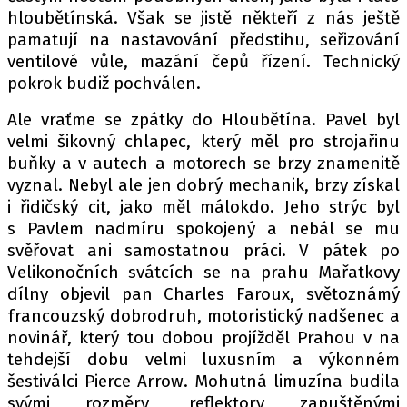
hloubětínská. Však se jistě někteří z nás ještě
pamatují na nastavování předstihu, seřizování
ventilové vůle, mazání čepů řízení. Technický
Provozovatelem serveru autoroad.cz je
pokrok budiž pochválen.
INCORP MEDIA GROUP s.r.o., IČ: 118 23 054
Ale vraťme se zpátky do Hloubětína. Pavel byl
velmi šikovný chlapec, který měl pro strojařinu
buňky a v autech a motorech se brzy znamenitě
vyznal. Nebyl ale jen dobrý mechanik, brzy získal
i řidičský cit, jako měl málokdo. Jeho strýc byl
s Pavlem nadmíru spokojený a nebál se mu
svěřovat ani samostatnou práci. V pátek po
Velikonočních svátcích se na prahu Mařatkovy
dílny objevil pan Charles Faroux, světoznámý
francouzský dobrodruh, motoristický nadšenec a
novinář, který tou dobou projížděl Prahou v na
tehdejší dobu velmi luxusním a výkonném
šestiválci Pierce Arrow. Mohutná limuzína budila
svými rozměry, reflektory zapuštěnými