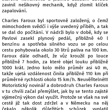
zavinil nešikovný mechanik, když zlomil klíček
zapalování.
Charles Faroux byl sportovně založený, o čemž
mimochodem svědčí i výše uvedený příběh, a tak
se dal do počítání. V nádrži bylo v době, kdy se
Pavlovi zasekl plynový pedál, přibližně 40 l
benzínu a spotřeba silného vozu se po celou
cestu pohybovala okolo 30 litrů paliva na 100 km.
Faroux dále odhadl, že vůz kroužil po louce
přibližně 7 hodin, za které objel louku přibližně
1000 krát. Jedno kolo mělo průměr asi 40 m,
takže ujetá vzdálenost činila přibližně 110 km při
průměrné rychlosti okolo 15 km/h. Neuvěřitelné!!!
Motoristický novinář a dobrodruh Charles Faroux
v tu chvíli začal přemýšlet, jak by se tento zajisté
výjimečný výkon dal využít. Protože se však na své
cestě již tak dost zdržel a v Německu na něj
čekalo několik důležitých schůzek, vyplatil