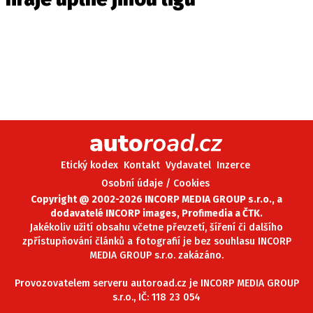
Etický kodex
Kontakt
Vydavatel
Inzerce
Osobní údaje / Cookies
Copyright @ 2002-2026 INCORP MEDIA GROUP s.r.o., a
dodavatelé INCORP images, Profimedia a ČTK.
Jakékoliv užití obsahu včetne převzetí, šíření či dalšího
zpřístupňování článků a fotografií je bez souhlasu INCORP
MEDIA GROUP s.r.o. zakázáno.
Provozovatelem serveru autoroad.cz je INCORP MEDIA GROUP
s.r.o., IČ: 118 23 054