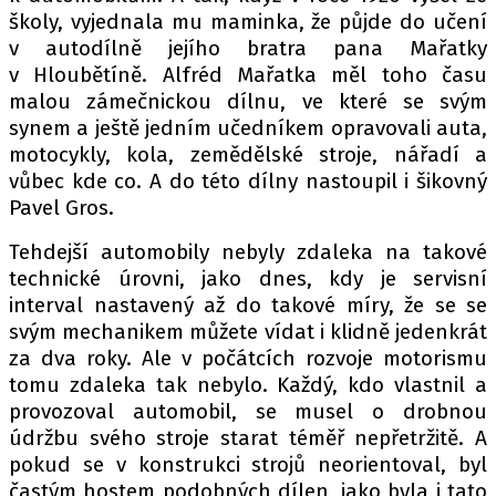
PIT LANE
školy, vyjednala mu maminka, že půjde do učení
ČEŠI V AKCI
v autodílně jejího bratra pana Mařatky
FIA CEZ & POHÁRY
v Hloubětíně. Alfréd Mařatka měl toho času
malou zámečnickou dílnu, ve které se svým
MEZINÁRODNÍ SCÉNA
synem a ještě jedním učedníkem opravovali auta,
motocykly, kola, zemědělské stroje, nářadí a
SLEDUJTE NÁS NA
|
vůbec kde co. A do této dílny nastoupil i šikovný
Pavel Gros.
Máte příběh, fotku nebo video?
Tehdejší automobily nebyly zdaleka na takové
Pošlete e-mail na autoroad.cz
technické úrovni, jako dnes, kdy je servisní
interval nastavený až do takové míry, že se se
svým mechanikem můžete vídat i klidně jedenkrát
ETICKÝ KODEX
za dva roky. Ale v počátcích rozvoje motorismu
KONTAKT
tomu zdaleka tak nebylo. Každý, kdo vlastnil a
provozoval automobil, se musel o drobnou
VYDAVATEL
údržbu svého stroje starat téměř nepřetržitě. A
INZERCE
pokud se v konstrukci strojů neorientoval, byl
OSOBNÍ ÚDAJE / COOKIES
častým hostem podobných dílen, jako byla i tato