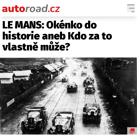
LE MANS: Okénko do
AUTA
historie aneb Kdo za to
TESTY AUT
vlastně může?
NOVINKY
EKO
SPY
HISTORIE
ZAJÍMAVOSTI
TECHNIKA
EKONOMIKA
ČESKÝ TRH
TUNING
PROFI