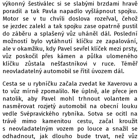
výkonný šestiválec si se slabými brzdami hravě
poradil a tak Pavla napadlo vyšlápnout spojku.
Motor se v tu chvíli doslova rozeřval, čehož
se jezdec zalekl a tak spojku zase opatrně pustil
do záběru a splašený vůz uháněl dál. Poslední
možností bylo vytáhnutí klíčku ze zapalování,
ale v okamžiku, kdy Pavel sevřel klíček mezi prsty,
vůz poskočil přes kámen a půlka ulomeného
klíčku zůstala nešťastníkovi v ruce. Téměř
neovladatelný automobil se řítil úvozem dál.
Cesta se u rybníčku začala zvedat ke Xaverovu a
to vůz mírně zpomalilo. Ne úplně, ale přece jen
natolik, aby Pavel mohl trhnout volantem a
nasměrovat rozjetý automobil na obecní louku
vedle Svépravického rybníka. Sotva se ocitl na
trávě mimo kamenitou cestu, začal kroužit
s neovladatelným vozem po louce a snažil se
odhadnout, jak dlouho bude trvat, než vůz