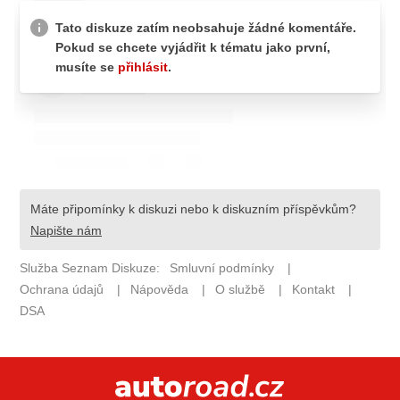
ELEKTRO
NOVINKY ZE SVĚTA EV
TESTY ELEKTROMOBILŮ
TRH S ELEKTROMOBILY
RALLY
OSTATNÍ
TISKOVKY
ROZHOVORY
DAKAR
Z DOMOVA
ZE SVĚTA
MOTORSPORT