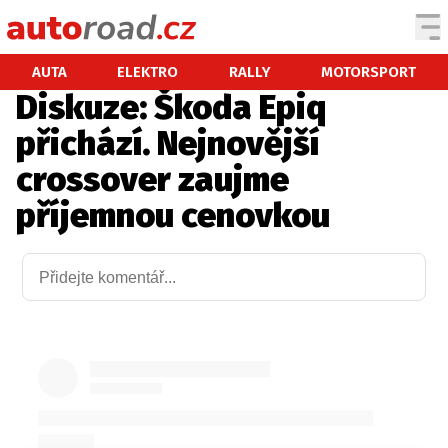
AUTA
AUTA
ELEKTRO
RALLY
MOTORSPORT
Diskuze: Škoda Epiq
TESTY AUT
přichází. Nejnovější
NOVINKY
crossover zaujme
EKO
příjemnou cenovkou
SPY
HISTORIE
ZAJÍMAVOSTI
TECHNIKA
EKONOMIKA
ČESKÝ TRH
TUNING
PROFI