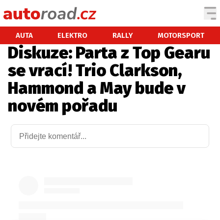
AUTA
AUTA
ELEKTRO
RALLY
MOTORSPORT
Diskuze: Parta z Top Gearu
TESTY AUT
se vrací! Trio Clarkson,
NOVINKY
Hammond a May bude v
EKO
novém pořadu
SPY
HISTORIE
ZAJÍMAVOSTI
TECHNIKA
EKONOMIKA
ČESKÝ TRH
TUNING
PROFI