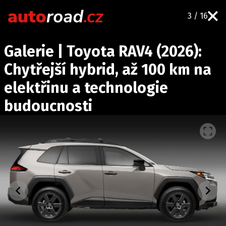
3 / 16
AUTA
Galerie | Toyota RAV4 (2026):
TESTY AUT
Chytřejší hybrid, až 100 km na
NOVINKY
elektřinu a technologie
EKO
budoucnosti
SPY
HISTORIE
ZAJÍMAVOSTI
TECHNIKA
EKONOMIKA
ČESKÝ TRH
TUNING
PROFI