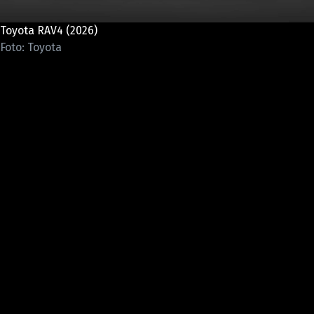
ELEKTRO
Toyota RAV4 (2026)
NOVINKY ZE SVĚTA EV
Foto: Toyota
TESTY ELEKTROMOBILŮ
TRH S ELEKTROMOBILY
RALLY
OSTATNÍ
TISKOVKY
ROZHOVORY
DAKAR
Z DOMOVA
ZE SVĚTA
MOTORSPORT