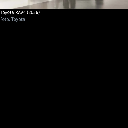
ELEKTRO
Toyota RAV4 (2026)
NOVINKY ZE SVĚTA EV
Foto: Toyota
TESTY ELEKTROMOBILŮ
TRH S ELEKTROMOBILY
RALLY
OSTATNÍ
TISKOVKY
ROZHOVORY
DAKAR
Z DOMOVA
ZE SVĚTA
MOTORSPORT