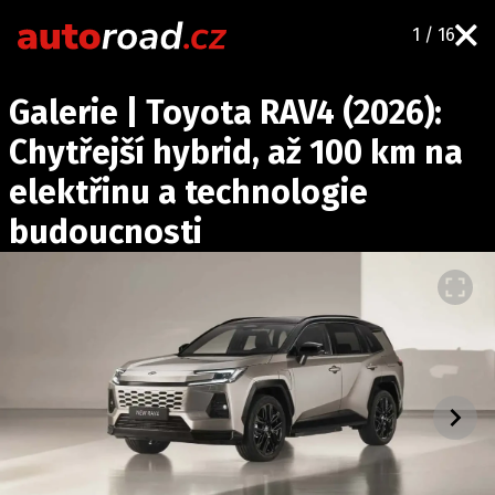
1 / 16
AUTA
Galerie | Toyota RAV4 (2026):
TESTY AUT
Chytřejší hybrid, až 100 km na
NOVINKY
elektřinu a technologie
EKO
budoucnosti
SPY
HISTORIE
ZAJÍMAVOSTI
TECHNIKA
EKONOMIKA
ČESKÝ TRH
TUNING
PROFI