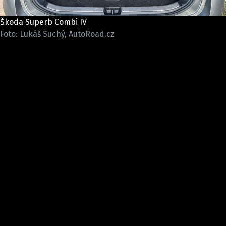
ELEKTRO
Škoda Superb Combi IV
NOVINKY ZE SVĚTA EV
Foto: Lukáš Suchý, AutoRoad.cz
TESTY ELEKTROMOBILŮ
TRH S ELEKTROMOBILY
RALLY
OSTATNÍ
TISKOVKY
ROZHOVORY
DAKAR
Z DOMOVA
ZE SVĚTA
MOTORSPORT