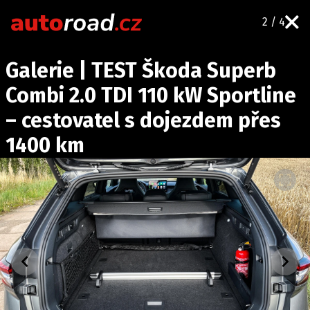
2 / 4
AUTA
Galerie | TEST Škoda Superb
TESTY AUT
Combi 2.0 TDI 110 kW Sportline
NOVINKY
– cestovatel s dojezdem přes
EKO
1400 km
SPY
HISTORIE
ZAJÍMAVOSTI
TECHNIKA
EKONOMIKA
ČESKÝ TRH
TUNING
PROFI