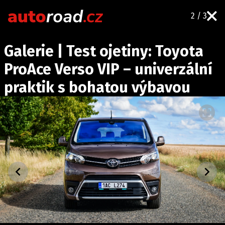
2 / 3
AUTA
Galerie | Test ojetiny: Toyota
TESTY AUT
ProAce Verso VIP – univerzální
NOVINKY
praktik s bohatou výbavou
EKO
SPY
HISTORIE
ZAJÍMAVOSTI
TECHNIKA
EKONOMIKA
ČESKÝ TRH
TUNING
PROFI