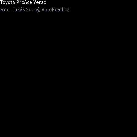
Toyota ProAce Verso
ELEKTRO
Foto: Lukáš Suchý, AutoRoad.cz
NOVINKY ZE SVĚTA EV
TESTY ELEKTROMOBILŮ
TRH S ELEKTROMOBILY
RALLY
OSTATNÍ
TISKOVKY
ROZHOVORY
DAKAR
Z DOMOVA
ZE SVĚTA
MOTORSPORT